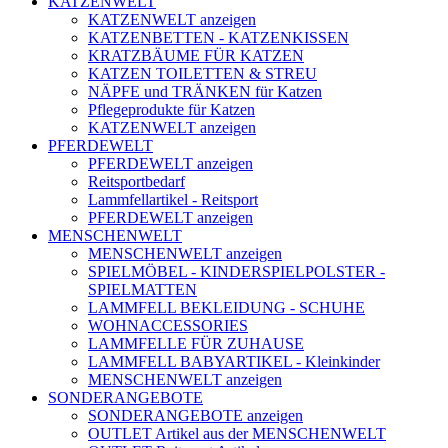
KATZENWELT
KATZENWELT anzeigen
KATZENBETTEN - KATZENKISSEN
KRATZBÄUME FÜR KATZEN
KATZEN TOILETTEN & STREU
NÄPFE und TRÄNKEN für Katzen
Pflegeprodukte für Katzen
KATZENWELT anzeigen
PFERDEWELT
PFERDEWELT anzeigen
Reitsportbedarf
Lammfellartikel - Reitsport
PFERDEWELT anzeigen
MENSCHENWELT
MENSCHENWELT anzeigen
SPIELMÖBEL - KINDERSPIELPOLSTER -
SPIELMATTEN
LAMMFELL BEKLEIDUNG - SCHUHE
WOHNACCESSORIES
LAMMFELLE FÜR ZUHAUSE
LAMMFELL BABYARTIKEL - Kleinkinder
MENSCHENWELT anzeigen
SONDERANGEBOTE
SONDERANGEBOTE anzeigen
OUTLET Artikel aus der MENSCHENWELT