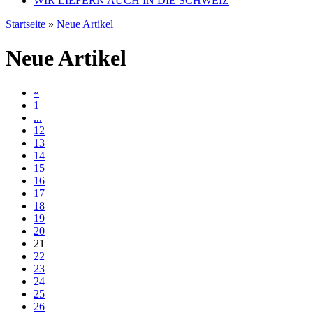
WIR LIEFERN AUCH IN DIE SCHWEIZ
Startseite
»
Neue Artikel
Neue Artikel
«
1
...
12
13
14
15
16
17
18
19
20
21
22
23
24
25
26