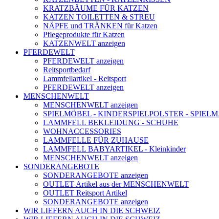
KRATZBÄUME FÜR KATZEN
KATZEN TOILETTEN & STREU
NÄPFE und TRÄNKEN für Katzen
Pflegeprodukte für Katzen
KATZENWELT anzeigen
PFERDEWELT
PFERDEWELT anzeigen
Reitsportbedarf
Lammfellartikel - Reitsport
PFERDEWELT anzeigen
MENSCHENWELT
MENSCHENWELT anzeigen
SPIELMÖBEL - KINDERSPIELPOLSTER - SPIEL
LAMMFELL BEKLEIDUNG - SCHUHE
WOHNACCESSORIES
LAMMFELLE FÜR ZUHAUSE
LAMMFELL BABYARTIKEL - Kleinkinder
MENSCHENWELT anzeigen
SONDERANGEBOTE
SONDERANGEBOTE anzeigen
OUTLET Artikel aus der MENSCHENWELT
OUTLET Reitsport Artikel
SONDERANGEBOTE anzeigen
WIR LIEFERN AUCH IN DIE SCHWEIZ