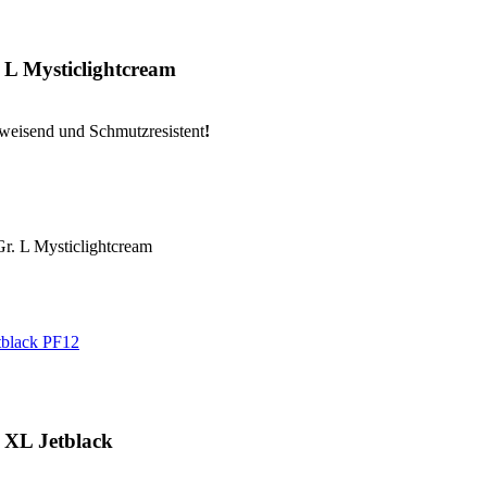
 L Mysticlightcream
eisend und Schmutzresistent
!
PF12
 XL Jetblack