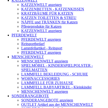
KATZENWELT
KATZENWELT anzeigen
KATZENBETTEN - KATZENKISSEN
KRATZBÄUME FÜR KATZEN
KATZEN TOILETTEN & STREU
NÄPFE und TRÄNKEN für Katzen
Pflegeprodukte für Katzen
KATZENWELT anzeigen
PFERDEWELT
PFERDEWELT anzeigen
Reitsportbedarf
Lammfellartikel - Reitsport
PFERDEWELT anzeigen
MENSCHENWELT
MENSCHENWELT anzeigen
SPIELMÖBEL - KINDERSPIELPOLSTER -
SPIELMATTEN
LAMMFELL BEKLEIDUNG - SCHUHE
WOHNACCESSORIES
LAMMFELLE FÜR ZUHAUSE
LAMMFELL BABYARTIKEL - Kleinkinder
MENSCHENWELT anzeigen
SONDERANGEBOTE
SONDERANGEBOTE anzeigen
OUTLET Artikel aus der MENSCHENWELT