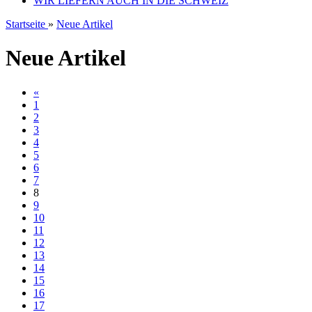
WIR LIEFERN AUCH IN DIE SCHWEIZ
Startseite
»
Neue Artikel
Neue Artikel
«
1
2
3
4
5
6
7
8
9
10
11
12
13
14
15
16
17