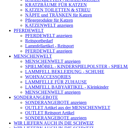
KRATZBÄUME FÜR KATZEN
KATZEN TOILETTEN & STREU
NÄPFE und TRÄNKEN für Katzen
Pflegeprodukte für Katzen
KATZENWELT anzeigen
PFERDEWELT
PFERDEWELT anzeigen
Reitsportbedarf
Lammfellartikel - Reitsport
PFERDEWELT anzeigen
MENSCHENWELT
MENSCHENWELT anzeigen
SPIELMÖBEL - KINDERSPIELPOLSTER - SPIEL
LAMMFELL BEKLEIDUNG - SCHUHE
WOHNACCESSORIES
LAMMFELLE FÜR ZUHAUSE
LAMMFELL BABYARTIKEL - Kleinkinder
MENSCHENWELT anzeigen
SONDERANGEBOTE
SONDERANGEBOTE anzeigen
OUTLET Artikel aus der MENSCHENWELT
OUTLET Reitsport Artikel
SONDERANGEBOTE anzeigen
WIR LIEFERN AUCH IN DIE SCHWEIZ