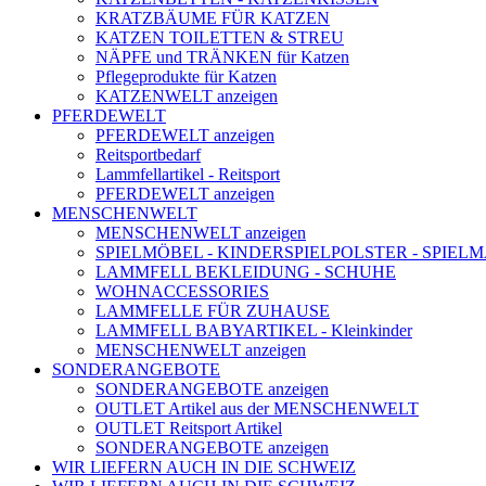
KRATZBÄUME FÜR KATZEN
KATZEN TOILETTEN & STREU
NÄPFE und TRÄNKEN für Katzen
Pflegeprodukte für Katzen
KATZENWELT anzeigen
PFERDEWELT
PFERDEWELT anzeigen
Reitsportbedarf
Lammfellartikel - Reitsport
PFERDEWELT anzeigen
MENSCHENWELT
MENSCHENWELT anzeigen
SPIELMÖBEL - KINDERSPIELPOLSTER - SPIEL
LAMMFELL BEKLEIDUNG - SCHUHE
WOHNACCESSORIES
LAMMFELLE FÜR ZUHAUSE
LAMMFELL BABYARTIKEL - Kleinkinder
MENSCHENWELT anzeigen
SONDERANGEBOTE
SONDERANGEBOTE anzeigen
OUTLET Artikel aus der MENSCHENWELT
OUTLET Reitsport Artikel
SONDERANGEBOTE anzeigen
WIR LIEFERN AUCH IN DIE SCHWEIZ