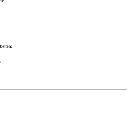
en:
betten:
m