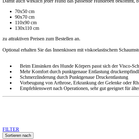
Damit auch wirklich jeder Hund das passende Hundebett bekommt, bi
70x50 cm
90x70 cm
110x90 cm
130x110 cm
zu attraktiven Preisen zum Bestellen an.
Optional erhalten Sie das Innenkissen mit viskoelastischem Schaumsto
Beim Einsinken des Hunde Körpers passt sich der Visco-Schau
Mehr Komfort durch punktgenaue Entlastung druckempfindli
Schmerzlinderung durch Punktgenaue Druckentlastung
Vorbeugung von Arthrose, Erkrankung der Gelenke oder R
Empfehlenswert nach Operationen, sehr gut geeignet für ält
FILTER
Sortieren nach