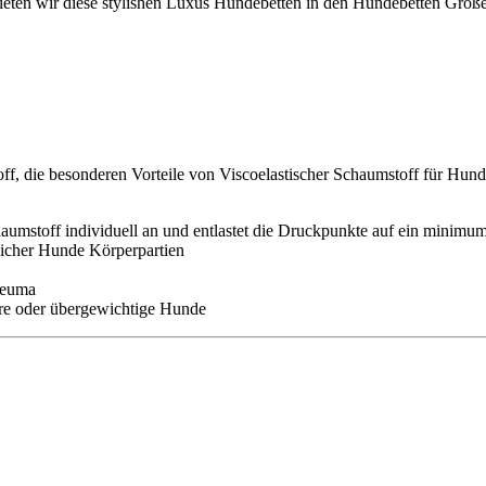
eten wir diese stylishen Luxus Hundebetten in den Hundebetten Größ
ff, die besonderen Vorteile von Viscoelastischer Schaumstoff für Hund
mstoff individuell an und entlastet die Druckpunkte auf ein minimu
cher Hunde Körperpartien
heuma
ere oder übergewichtige Hunde