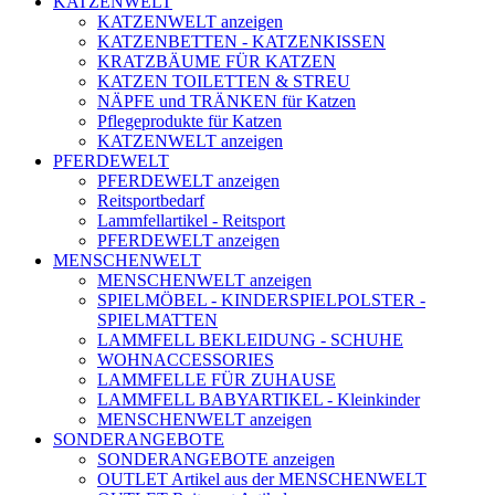
KATZENWELT
KATZENWELT anzeigen
KATZENBETTEN - KATZENKISSEN
KRATZBÄUME FÜR KATZEN
KATZEN TOILETTEN & STREU
NÄPFE und TRÄNKEN für Katzen
Pflegeprodukte für Katzen
KATZENWELT anzeigen
PFERDEWELT
PFERDEWELT anzeigen
Reitsportbedarf
Lammfellartikel - Reitsport
PFERDEWELT anzeigen
MENSCHENWELT
MENSCHENWELT anzeigen
SPIELMÖBEL - KINDERSPIELPOLSTER -
SPIELMATTEN
LAMMFELL BEKLEIDUNG - SCHUHE
WOHNACCESSORIES
LAMMFELLE FÜR ZUHAUSE
LAMMFELL BABYARTIKEL - Kleinkinder
MENSCHENWELT anzeigen
SONDERANGEBOTE
SONDERANGEBOTE anzeigen
OUTLET Artikel aus der MENSCHENWELT