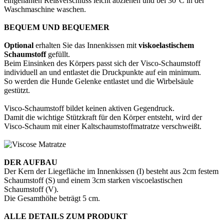
eingenähten Reißverschluss leicht abziehen und bei 30°C in der
Waschmaschine waschen.
BEQUEM UND BEQUEMER
Optional
erhalten Sie das Innenkissen mit
viskoelastischem
Schaumstoff
gefüllt.
Beim Einsinken des Körpers passt sich der Visco-Schaumstoff
individuell an und entlastet die Druckpunkte auf ein minimum.
So werden die Hunde Gelenke entlastet und die Wirbelsäule
gestützt.
Visco-Schaumstoff bildet keinen aktiven Gegendruck.
Damit die wichtige Stützkraft für den Körper entsteht, wird der
Visco-Schaum mit einer Kaltschaumstoffmatratze verschweißt.
DER AUFBAU
Der Kern der Liegefläche im Innenkissen (I) besteht aus 2cm festem
Schaumstoff (S) und einem 3cm starken viscoelastischen
Schaumstoff (V).
Die Gesamthöhe beträgt 5 cm.
ALLE DETAILS ZUM PRODUKT