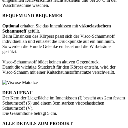
eingenähten Reißverschluss leicht abziehen und bei 30°C in der
Waschmaschine waschen.
BEQUEM UND BEQUEMER
Optional
erhalten Sie das Innenkissen mit
viskoelastischem
Schaumstoff
gefüllt.
Beim Einsinken des Körpers passt sich der Visco-Schaumstoff
individuell an und entlastet die Druckpunkte auf ein minimum.
So werden die Hunde Gelenke entlastet und die Wirbelsäule
gestützt.
Visco-Schaumstoff bildet keinen aktiven Gegendruck.
Damit die wichtige Stützkraft für den Körper entsteht, wird der
Visco-Schaum mit einer Kaltschaumstoffmatratze verschweißt.
DER AUFBAU
Der Kern der Liegefläche im Innenkissen (I) besteht aus 2cm festem
Schaumstoff (S) und einem 3cm starken viscoelastischen
Schaumstoff (V).
Die Gesamthöhe beträgt 5 cm.
ALLE DETAILS ZUM PRODUKT