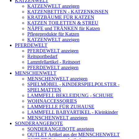
KATZENWELT
KATZENWELT anzeigen
KATZENBETTEN - KATZENKISSEN
KRATZBÄUME FÜR KATZEN
KATZEN TOILETTEN & STREU
NÄPFE und TRÄNKEN für Katzen
Pflegeprodukte für Katzen
KATZENWELT anzeigen
PFERDEWELT
PFERDEWELT anzeigen
Reitsportbedarf
Lammfellartikel - Reitsport
PFERDEWELT anzeigen
MENSCHENWELT
MENSCHENWELT anzeigen
SPIELMÖBEL - KINDERSPIELPOLSTER -
SPIELMATTEN
LAMMFELL BEKLEIDUNG - SCHUHE
WOHNACCESSORIES
LAMMFELLE FÜR ZUHAUSE
LAMMFELL BABYARTIKEL - Kleinkinder
MENSCHENWELT anzeigen
SONDERANGEBOTE
SONDERANGEBOTE anzeigen
OUTLET Artikel aus der MENSCHENWELT