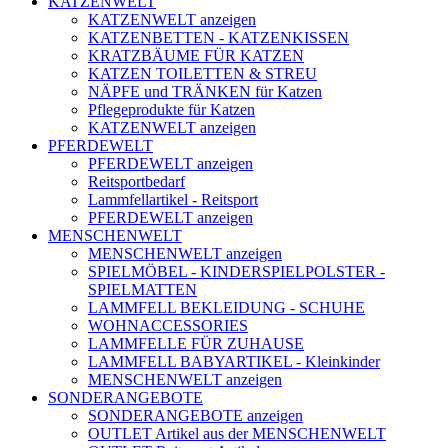
KATZENWELT
KATZENWELT anzeigen
KATZENBETTEN - KATZENKISSEN
KRATZBÄUME FÜR KATZEN
KATZEN TOILETTEN & STREU
NÄPFE und TRÄNKEN für Katzen
Pflegeprodukte für Katzen
KATZENWELT anzeigen
PFERDEWELT
PFERDEWELT anzeigen
Reitsportbedarf
Lammfellartikel - Reitsport
PFERDEWELT anzeigen
MENSCHENWELT
MENSCHENWELT anzeigen
SPIELMÖBEL - KINDERSPIELPOLSTER -
SPIELMATTEN
LAMMFELL BEKLEIDUNG - SCHUHE
WOHNACCESSORIES
LAMMFELLE FÜR ZUHAUSE
LAMMFELL BABYARTIKEL - Kleinkinder
MENSCHENWELT anzeigen
SONDERANGEBOTE
SONDERANGEBOTE anzeigen
OUTLET Artikel aus der MENSCHENWELT