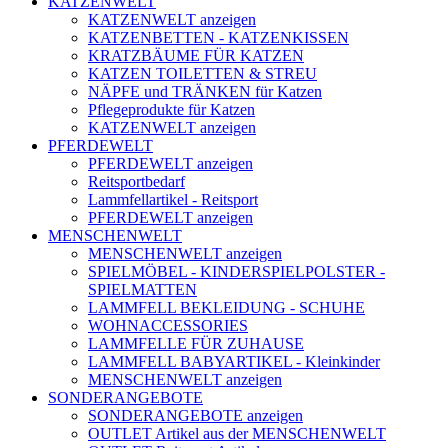
KATZENWELT
KATZENWELT anzeigen
KATZENBETTEN - KATZENKISSEN
KRATZBÄUME FÜR KATZEN
KATZEN TOILETTEN & STREU
NÄPFE und TRÄNKEN für Katzen
Pflegeprodukte für Katzen
KATZENWELT anzeigen
PFERDEWELT
PFERDEWELT anzeigen
Reitsportbedarf
Lammfellartikel - Reitsport
PFERDEWELT anzeigen
MENSCHENWELT
MENSCHENWELT anzeigen
SPIELMÖBEL - KINDERSPIELPOLSTER -
SPIELMATTEN
LAMMFELL BEKLEIDUNG - SCHUHE
WOHNACCESSORIES
LAMMFELLE FÜR ZUHAUSE
LAMMFELL BABYARTIKEL - Kleinkinder
MENSCHENWELT anzeigen
SONDERANGEBOTE
SONDERANGEBOTE anzeigen
OUTLET Artikel aus der MENSCHENWELT