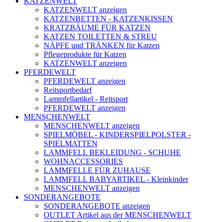
KATZENWELT
KATZENWELT anzeigen
KATZENBETTEN - KATZENKISSEN
KRATZBÄUME FÜR KATZEN
KATZEN TOILETTEN & STREU
NÄPFE und TRÄNKEN für Katzen
Pflegeprodukte für Katzen
KATZENWELT anzeigen
PFERDEWELT
PFERDEWELT anzeigen
Reitsportbedarf
Lammfellartikel - Reitsport
PFERDEWELT anzeigen
MENSCHENWELT
MENSCHENWELT anzeigen
SPIELMÖBEL - KINDERSPIELPOLSTER -
SPIELMATTEN
LAMMFELL BEKLEIDUNG - SCHUHE
WOHNACCESSORIES
LAMMFELLE FÜR ZUHAUSE
LAMMFELL BABYARTIKEL - Kleinkinder
MENSCHENWELT anzeigen
SONDERANGEBOTE
SONDERANGEBOTE anzeigen
OUTLET Artikel aus der MENSCHENWELT