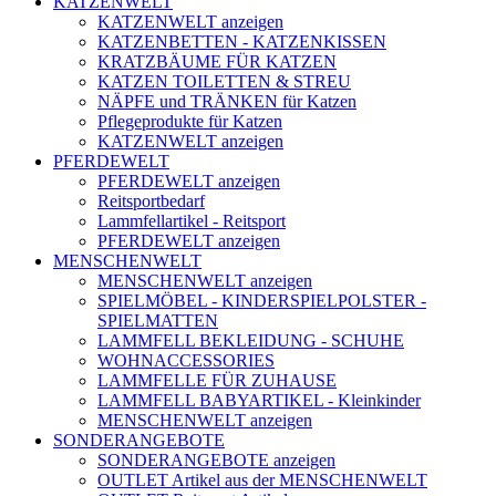
KATZENWELT
KATZENWELT anzeigen
KATZENBETTEN - KATZENKISSEN
KRATZBÄUME FÜR KATZEN
KATZEN TOILETTEN & STREU
NÄPFE und TRÄNKEN für Katzen
Pflegeprodukte für Katzen
KATZENWELT anzeigen
PFERDEWELT
PFERDEWELT anzeigen
Reitsportbedarf
Lammfellartikel - Reitsport
PFERDEWELT anzeigen
MENSCHENWELT
MENSCHENWELT anzeigen
SPIELMÖBEL - KINDERSPIELPOLSTER -
SPIELMATTEN
LAMMFELL BEKLEIDUNG - SCHUHE
WOHNACCESSORIES
LAMMFELLE FÜR ZUHAUSE
LAMMFELL BABYARTIKEL - Kleinkinder
MENSCHENWELT anzeigen
SONDERANGEBOTE
SONDERANGEBOTE anzeigen
OUTLET Artikel aus der MENSCHENWELT