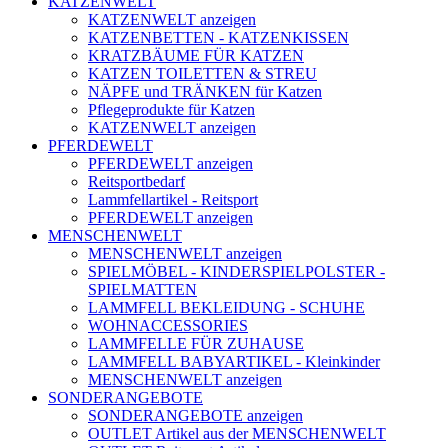
KATZENWELT
KATZENWELT anzeigen
KATZENBETTEN - KATZENKISSEN
KRATZBÄUME FÜR KATZEN
KATZEN TOILETTEN & STREU
NÄPFE und TRÄNKEN für Katzen
Pflegeprodukte für Katzen
KATZENWELT anzeigen
PFERDEWELT
PFERDEWELT anzeigen
Reitsportbedarf
Lammfellartikel - Reitsport
PFERDEWELT anzeigen
MENSCHENWELT
MENSCHENWELT anzeigen
SPIELMÖBEL - KINDERSPIELPOLSTER -
SPIELMATTEN
LAMMFELL BEKLEIDUNG - SCHUHE
WOHNACCESSORIES
LAMMFELLE FÜR ZUHAUSE
LAMMFELL BABYARTIKEL - Kleinkinder
MENSCHENWELT anzeigen
SONDERANGEBOTE
SONDERANGEBOTE anzeigen
OUTLET Artikel aus der MENSCHENWELT