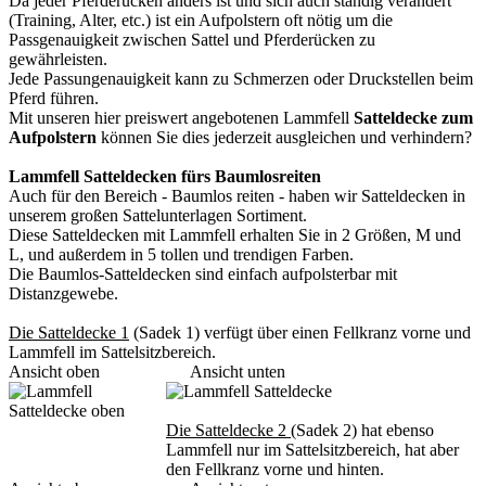
Da jeder Pferderücken anders ist und sich auch ständig verändert
(Training, Alter, etc.) ist ein Aufpolstern oft nötig um die
Passgenauigkeit zwischen Sattel und Pferderücken zu
gewährleisten.
Jede Passungenauigkeit kann zu Schmerzen oder Druckstellen beim
Pferd führen.
Mit unseren hier preiswert angebotenen Lammfell
Satteldecke zum
Aufpolstern
können Sie dies jederzeit ausgleichen und verhindern?
Lammfell Satteldecken fürs Baumlosreiten
Auch für den Bereich - Baumlos reiten - haben wir Satteldecken in
unserem großen Sattelunterlagen Sortiment.
Diese Satteldecken mit Lammfell erhalten Sie in 2 Größen, M und
L, und außerdem in 5 tollen und trendigen Farben.
Die Baumlos-Satteldecken sind einfach aufpolsterbar mit
Distanzgewebe.
Die Satteldecke 1
(Sadek 1) verfügt über einen Fellkranz vorne und
Lammfell im Sattelsitzbereich.
Ansicht oben Ansicht unten
Die Satteldecke 2 (
Sadek 2) hat ebenso
Lammfell nur im Sattelsitzbereich, hat aber
den Fellkranz vorne und hinten.