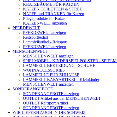
KRATZBÄUME FÜR KATZEN
KATZEN TOILETTEN & STREU
NÄPFE und TRÄNKEN für Katzen
Pflegeprodukte für Katzen
KATZENWELT anzeigen
PFERDEWELT
PFERDEWELT anzeigen
Reitsportbedarf
Lammfellartikel - Reitsport
PFERDEWELT anzeigen
MENSCHENWELT
MENSCHENWELT anzeigen
SPIELMÖBEL - KINDERSPIELPOLSTER - SPIEL
LAMMFELL BEKLEIDUNG - SCHUHE
WOHNACCESSORIES
LAMMFELLE FÜR ZUHAUSE
LAMMFELL BABYARTIKEL - Kleinkinder
MENSCHENWELT anzeigen
SONDERANGEBOTE
SONDERANGEBOTE anzeigen
OUTLET Artikel aus der MENSCHENWELT
OUTLET Reitsport Artikel
SONDERANGEBOTE anzeigen
WIR LIEFERN AUCH IN DIE SCHWEIZ