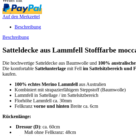
Weiter mit
Auf den Merkzettel
Beschreibung
Beschreibung
Satteldecke aus Lammfell Stofffarbe mocc
Die hochwertige Satteldecke aus Baumwolle und
100% australisch
Die komfortable
Sattelunterlage
mit Fell
im Sattelsitzbereich und 
kaufen.
100% echtes Merino Lammfell
aus Australien
Kombiniert mit strapazierfähigem Steppstoff (Baumwolle)
Lammfell in Sattellage / im Sattelsitzbereich
Florhöhe Lammfell ca. 30mm
Fellkranz
vorne und hinten
Breite ca. 6cm
Rückenlänge:
Dressur (D)
: ca. 60cm
Maß ohne Fellkranz: 48cm