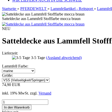
WIR LIEFERN AUCH IN DIE SCHWEIZ
Startseite
»
PFERDEWELT
»
Lammfellartikel - Reitsport
»
Lammfell
Satteldecke aus Lammfell Stofffarbe mocca braun
NEU
Satteldecke aus Lammfell Stoff
Lieferzeit:
3-5 Tage
(Ausland abweichend)
Lammfell Farbe:
Größe:
74,90 EUR
inkl. 19% MwSt. zzgl.
Versand