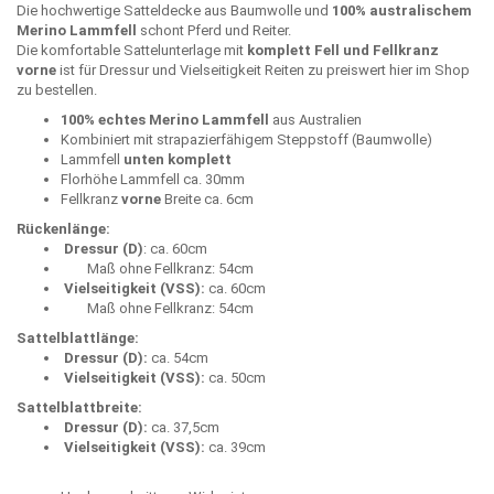
Die hochwertige Satteldecke aus Baumwolle und
100% australischem
Merino Lammfell
schont Pferd und Reiter.
Die komfortable Sattelunterlage mit
komplett Fell und Fellkranz
vorne
ist für Dressur und Vielseitigkeit Reiten zu preiswert hier im Shop
zu bestellen.
100% echtes Merino Lammfell
aus Australien
Kombiniert mit strapazierfähigem Steppstoff (Baumwolle)
Lammfell
unten komplett
Florhöhe Lammfell ca. 30mm
Fellkranz
vorne
Breite ca. 6cm
Rückenlänge:
Dressur (D)
: ca. 60cm
Maß ohne Fellkranz: 54cm
Vielseitigkeit (VSS):
ca. 60cm
Maß ohne Fellkranz: 54cm
Sattelblattlänge:
Dressur (D):
ca. 54cm
Vielseitigkeit (VSS):
ca. 50cm
Sattelblattbreite:
Dressur (D):
ca. 37,5cm
Vielseitigkeit (VSS):
ca. 39cm