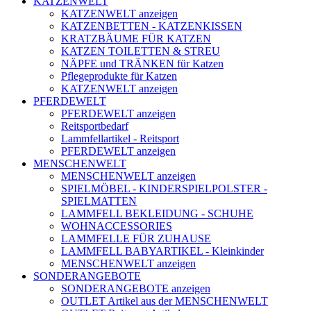
KATZENWELT
KATZENWELT anzeigen
KATZENBETTEN - KATZENKISSEN
KRATZBÄUME FÜR KATZEN
KATZEN TOILETTEN & STREU
NÄPFE und TRÄNKEN für Katzen
Pflegeprodukte für Katzen
KATZENWELT anzeigen
PFERDEWELT
PFERDEWELT anzeigen
Reitsportbedarf
Lammfellartikel - Reitsport
PFERDEWELT anzeigen
MENSCHENWELT
MENSCHENWELT anzeigen
SPIELMÖBEL - KINDERSPIELPOLSTER -
SPIELMATTEN
LAMMFELL BEKLEIDUNG - SCHUHE
WOHNACCESSORIES
LAMMFELLE FÜR ZUHAUSE
LAMMFELL BABYARTIKEL - Kleinkinder
MENSCHENWELT anzeigen
SONDERANGEBOTE
SONDERANGEBOTE anzeigen
OUTLET Artikel aus der MENSCHENWELT