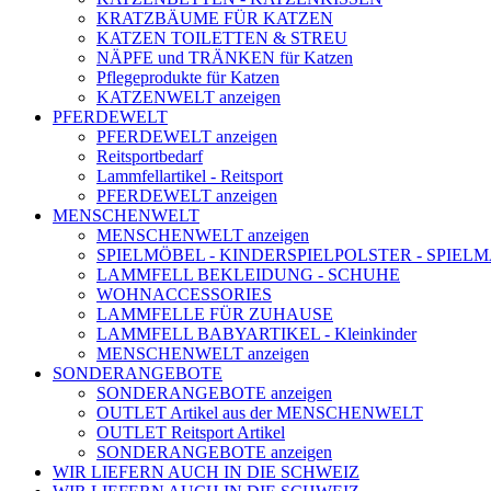
KRATZBÄUME FÜR KATZEN
KATZEN TOILETTEN & STREU
NÄPFE und TRÄNKEN für Katzen
Pflegeprodukte für Katzen
KATZENWELT anzeigen
PFERDEWELT
PFERDEWELT anzeigen
Reitsportbedarf
Lammfellartikel - Reitsport
PFERDEWELT anzeigen
MENSCHENWELT
MENSCHENWELT anzeigen
SPIELMÖBEL - KINDERSPIELPOLSTER - SPIEL
LAMMFELL BEKLEIDUNG - SCHUHE
WOHNACCESSORIES
LAMMFELLE FÜR ZUHAUSE
LAMMFELL BABYARTIKEL - Kleinkinder
MENSCHENWELT anzeigen
SONDERANGEBOTE
SONDERANGEBOTE anzeigen
OUTLET Artikel aus der MENSCHENWELT
OUTLET Reitsport Artikel
SONDERANGEBOTE anzeigen
WIR LIEFERN AUCH IN DIE SCHWEIZ