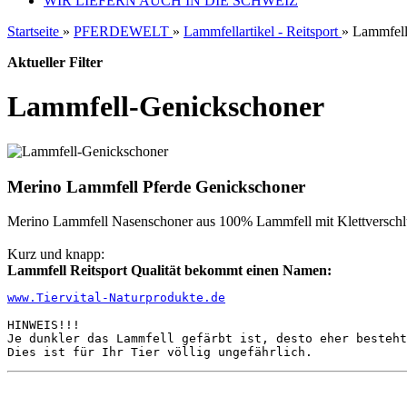
WIR LIEFERN AUCH IN DIE SCHWEIZ
Startseite
»
PFERDEWELT
»
Lammfellartikel - Reitsport
»
Lammfell
Aktueller Filter
Lammfell-Genickschoner
Merino Lammfell Pferde Genickschoner
Merino Lammfell Nasenschoner aus 100% Lammfell mit Klettverschlu
Kurz und knapp:
Lammfell Reitsport Qualität bekommt einen Namen:
www.Tiervital-Naturprodukte.de

HINWEIS!!!

Je dunkler das Lammfell gefärbt ist, desto eher besteht