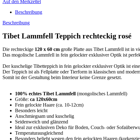
Auf den Merkzettel
Beschreibung
Beschreibung
Tibet Lammfell Teppich rechteckig rosé
Die rechteckige
120 x 60 cm
große Platte aus Tibet Lammfell ist in v
Das mogolische Lammfell in fein gelockter exklusiver Optik ist perf
Der kuschelige Tibetteppich in fein gelockter exklusiver Optik ist ein
Der Teppich ist als Fellplatte oder Tierform in klassischen und modern
Somit ist der Gestaltung beim Interieur keine Grenze gesetzt.
100% echtes Tibet Lammfell
(mongolisches Lammfell)
Größe:
ca 120x60cm
Fein gelockte Haare (ca. 10-12cm)
Besonders leicht
Anschmiegsam und kuschelig
Seidenweich und glänzend
Ideal zur exklusiven Deko für Boden, Couch- oder Sofaüberwur
Temperaturausgleichend
Besonders beliebt wegen den fein gelockten Haaren (korkenzieh