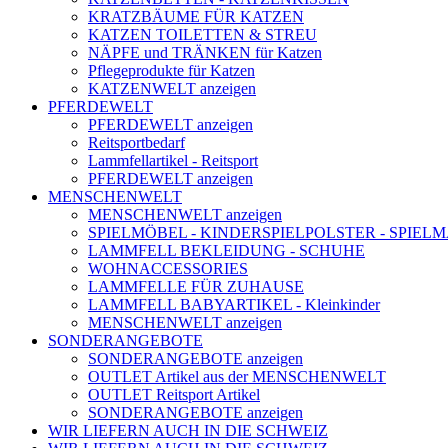
KRATZBÄUME FÜR KATZEN
KATZEN TOILETTEN & STREU
NÄPFE und TRÄNKEN für Katzen
Pflegeprodukte für Katzen
KATZENWELT anzeigen
PFERDEWELT
PFERDEWELT anzeigen
Reitsportbedarf
Lammfellartikel - Reitsport
PFERDEWELT anzeigen
MENSCHENWELT
MENSCHENWELT anzeigen
SPIELMÖBEL - KINDERSPIELPOLSTER - SPIEL
LAMMFELL BEKLEIDUNG - SCHUHE
WOHNACCESSORIES
LAMMFELLE FÜR ZUHAUSE
LAMMFELL BABYARTIKEL - Kleinkinder
MENSCHENWELT anzeigen
SONDERANGEBOTE
SONDERANGEBOTE anzeigen
OUTLET Artikel aus der MENSCHENWELT
OUTLET Reitsport Artikel
SONDERANGEBOTE anzeigen
WIR LIEFERN AUCH IN DIE SCHWEIZ