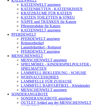
KATZENWELT
KATZENWELT anzeigen
KATZENBETTEN - KATZENKISSEN
KRATZBÄUME FÜR KATZEN
KATZEN TOILETTEN & STREU
NÄPFE und TRÄNKEN für Katzen
Pflegeprodukte für Katzen
KATZENWELT anzeigen
PFERDEWELT
PFERDEWELT anzeigen
Reitsportbedarf
Lammfellartikel - Reitsport
PFERDEWELT anzeigen
MENSCHENWELT
MENSCHENWELT anzeigen
SPIELMÖBEL - KINDERSPIELPOLSTER -
SPIELMATTEN
LAMMFELL BEKLEIDUNG - SCHUHE
WOHNACCESSORIES
LAMMFELLE FÜR ZUHAUSE
LAMMFELL BABYARTIKEL - Kleinkinder
MENSCHENWELT anzeigen
SONDERANGEBOTE
SONDERANGEBOTE anzeigen
OUTLET Artikel aus der MENSCHENWELT