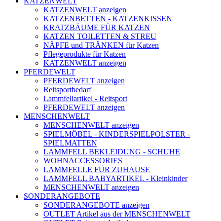
KATZENWELT
KATZENWELT anzeigen
KATZENBETTEN - KATZENKISSEN
KRATZBÄUME FÜR KATZEN
KATZEN TOILETTEN & STREU
NÄPFE und TRÄNKEN für Katzen
Pflegeprodukte für Katzen
KATZENWELT anzeigen
PFERDEWELT
PFERDEWELT anzeigen
Reitsportbedarf
Lammfellartikel - Reitsport
PFERDEWELT anzeigen
MENSCHENWELT
MENSCHENWELT anzeigen
SPIELMÖBEL - KINDERSPIELPOLSTER -
SPIELMATTEN
LAMMFELL BEKLEIDUNG - SCHUHE
WOHNACCESSORIES
LAMMFELLE FÜR ZUHAUSE
LAMMFELL BABYARTIKEL - Kleinkinder
MENSCHENWELT anzeigen
SONDERANGEBOTE
SONDERANGEBOTE anzeigen
OUTLET Artikel aus der MENSCHENWELT