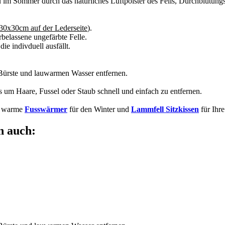
 im Sommer durch das natürliches Luftpolster des Fells, Durchblutung
. 30x30cm auf der Lederseite
).
belassene ungefärbte Felle.
die indivduell ausfällt.
Bürste und lauwarmen Wasser entfernen.
rs um Haare, Fussel oder Staub schnell und einfach zu entfernen.
ig warme
Fusswärmer
für den Winter und
Lammfell Sitzkissen
für Ihre
n auch: