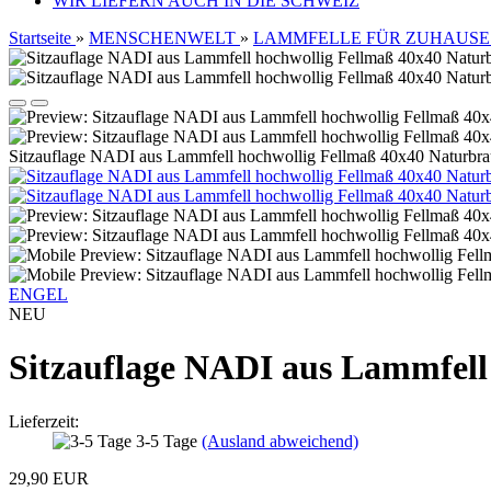
WIR LIEFERN AUCH IN DIE SCHWEIZ
Startseite
»
MENSCHENWELT
»
LAMMFELLE FÜR ZUHAUSE
Sitzauflage NADI aus Lammfell hochwollig Fellmaß 40x40 Naturbr
ENGEL
NEU
Sitzauflage NADI aus Lammfell
Lieferzeit:
3-5 Tage
(Ausland abweichend)
29,90 EUR