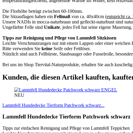
temperaturausgleichend, angenehme Wärme im Winter, kein Hitzestau
Die Florhöhe beträgt zwischen 60-100mm.
Die Sitzauflagen haben ein
Fellmaß
von ca. 40x40cm (
entspricht ca
Unsere NADIs in mocca-naturbraun und gefleckt-naturbunt sind natur
Ungefärbte Felle sind
Unikate
, jedes Fell hat seine eigene Maserung, 
Tipps zur Reinigung und Pflege von Lammfell Sitzkissen
Leichte Verschmutzungen nur mit einem Lappen oder einer weichen 
Bitte verwenden Sie
keine
Seife oder Fettlöser.
Nützlich sind auch Fellbürste, Staubsauger oder Fusselrolle, besonde
Bei uns im Shop Tiervital-Naturprodukte, erhalten Sie auch kuschel
Kunden, die diesen Artikel kauften, kaufte
ENGEL
NEU
Lammfell Hundedecke Tierform Patchwork schwarz...
Lammfell Hundedecke Tierform Patchwork schwarz
Tipps zur einfachen Reinigung und Pflege von Lammfell Teppichen