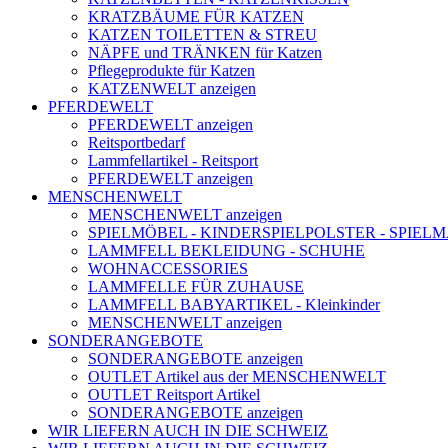
KRATZBÄUME FÜR KATZEN
KATZEN TOILETTEN & STREU
NÄPFE und TRÄNKEN für Katzen
Pflegeprodukte für Katzen
KATZENWELT anzeigen
PFERDEWELT
PFERDEWELT anzeigen
Reitsportbedarf
Lammfellartikel - Reitsport
PFERDEWELT anzeigen
MENSCHENWELT
MENSCHENWELT anzeigen
SPIELMÖBEL - KINDERSPIELPOLSTER - SPIEL
LAMMFELL BEKLEIDUNG - SCHUHE
WOHNACCESSORIES
LAMMFELLE FÜR ZUHAUSE
LAMMFELL BABYARTIKEL - Kleinkinder
MENSCHENWELT anzeigen
SONDERANGEBOTE
SONDERANGEBOTE anzeigen
OUTLET Artikel aus der MENSCHENWELT
OUTLET Reitsport Artikel
SONDERANGEBOTE anzeigen
WIR LIEFERN AUCH IN DIE SCHWEIZ