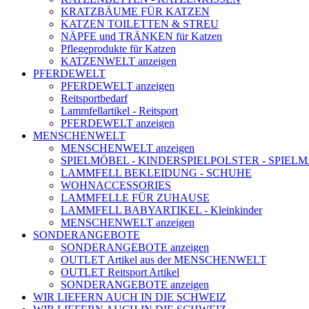
KRATZBÄUME FÜR KATZEN
KATZEN TOILETTEN & STREU
NÄPFE und TRÄNKEN für Katzen
Pflegeprodukte für Katzen
KATZENWELT anzeigen
PFERDEWELT
PFERDEWELT anzeigen
Reitsportbedarf
Lammfellartikel - Reitsport
PFERDEWELT anzeigen
MENSCHENWELT
MENSCHENWELT anzeigen
SPIELMÖBEL - KINDERSPIELPOLSTER - SPIEL
LAMMFELL BEKLEIDUNG - SCHUHE
WOHNACCESSORIES
LAMMFELLE FÜR ZUHAUSE
LAMMFELL BABYARTIKEL - Kleinkinder
MENSCHENWELT anzeigen
SONDERANGEBOTE
SONDERANGEBOTE anzeigen
OUTLET Artikel aus der MENSCHENWELT
OUTLET Reitsport Artikel
SONDERANGEBOTE anzeigen
WIR LIEFERN AUCH IN DIE SCHWEIZ