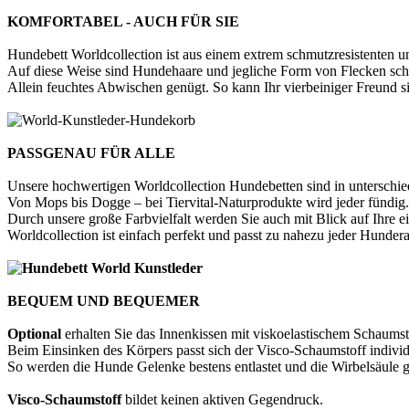
KOMFORTABEL - AUCH FÜR SIE
Hundebett Worldcollection ist aus einem extrem schmutzresistenten und
Auf diese Weise sind Hundehaare und jegliche Form von Flecken sch
Allein feuchtes Abwischen genügt. So kann Ihr vierbeiniger Freund 
PASSGENAU FÜR ALLE
Unsere hochwertigen Worldcollection Hundebetten sind in unterschie
Von Mops bis Dogge – bei Tiervital-Naturprodukte wird jeder fündig.
Durch unsere große Farbvielfalt werden Sie auch mit Blick auf Ihre e
Worldcollection ist einfach perfekt und passt zu nahezu jeder Hunder
BEQUEM UND BEQUEMER
Optional
erhalten Sie das Innenkissen mit viskoelastischem Schaumsto
Beim Einsinken des Körpers passt sich der Visco-Schaumstoff individ
So werden die Hunde Gelenke bestens entlastet und die Wirbelsäule ge
Visco-Schaumstoff
bildet keinen aktiven Gegendruck.