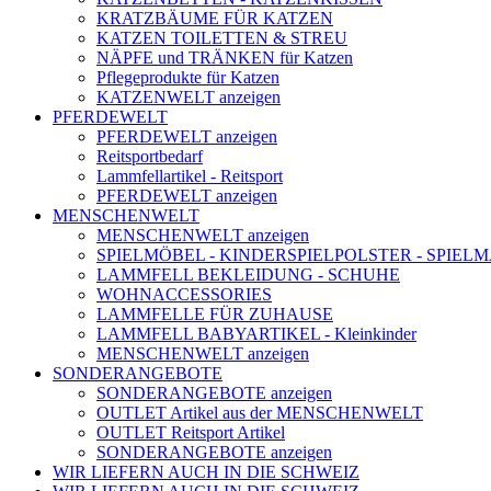
KRATZBÄUME FÜR KATZEN
KATZEN TOILETTEN & STREU
NÄPFE und TRÄNKEN für Katzen
Pflegeprodukte für Katzen
KATZENWELT anzeigen
PFERDEWELT
PFERDEWELT anzeigen
Reitsportbedarf
Lammfellartikel - Reitsport
PFERDEWELT anzeigen
MENSCHENWELT
MENSCHENWELT anzeigen
SPIELMÖBEL - KINDERSPIELPOLSTER - SPIEL
LAMMFELL BEKLEIDUNG - SCHUHE
WOHNACCESSORIES
LAMMFELLE FÜR ZUHAUSE
LAMMFELL BABYARTIKEL - Kleinkinder
MENSCHENWELT anzeigen
SONDERANGEBOTE
SONDERANGEBOTE anzeigen
OUTLET Artikel aus der MENSCHENWELT
OUTLET Reitsport Artikel
SONDERANGEBOTE anzeigen
WIR LIEFERN AUCH IN DIE SCHWEIZ