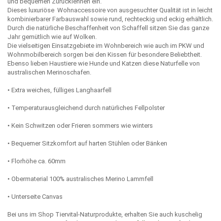
und bequemen Zurücklehnen ein.
Dieses luxuriöse Wohnaccessoire von ausgesuchter Qualität ist in leicht
kombinierbarer Farbauswahl sowie rund, rechteckig und eckig erhältlich.
Durch die natürliche Beschaffenheit von Schaffell sitzen Sie das ganze
Jahr gemütlich wie auf Wolken.
Die vielseitigen Einsatzgebiete im Wohnbereich wie auch im PKW und
Wohnmobilbereich sorgen bei den Kissen für besondere Beliebtheit.
Ebenso lieben Haustiere wie Hunde und Katzen diese Naturfelle von
australischen Merinoschafen.
• Extra weiches, fülliges Langhaarfell
• Temperaturausgleichend durch natürliches Fellpolster
• Kein Schwitzen oder Frieren sommers wie winters
• Bequemer Sitzkomfort auf harten Stühlen oder Bänken
• Florhöhe ca. 60mm
• Obermaterial 100% australisches Merino Lammfell
• Unterseite Canvas
Bei uns im Shop Tiervital-Naturprodukte, erhalten Sie auch kuschelig