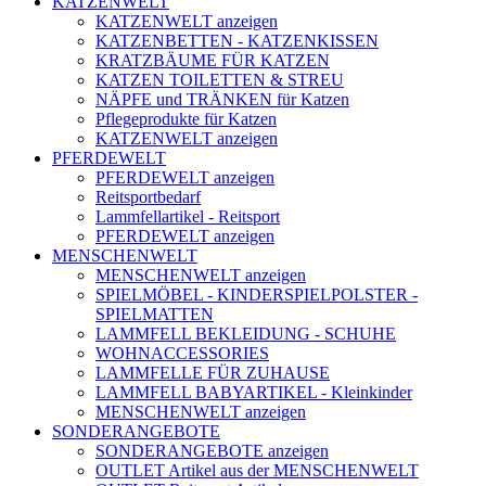
KATZENWELT
KATZENWELT anzeigen
KATZENBETTEN - KATZENKISSEN
KRATZBÄUME FÜR KATZEN
KATZEN TOILETTEN & STREU
NÄPFE und TRÄNKEN für Katzen
Pflegeprodukte für Katzen
KATZENWELT anzeigen
PFERDEWELT
PFERDEWELT anzeigen
Reitsportbedarf
Lammfellartikel - Reitsport
PFERDEWELT anzeigen
MENSCHENWELT
MENSCHENWELT anzeigen
SPIELMÖBEL - KINDERSPIELPOLSTER -
SPIELMATTEN
LAMMFELL BEKLEIDUNG - SCHUHE
WOHNACCESSORIES
LAMMFELLE FÜR ZUHAUSE
LAMMFELL BABYARTIKEL - Kleinkinder
MENSCHENWELT anzeigen
SONDERANGEBOTE
SONDERANGEBOTE anzeigen
OUTLET Artikel aus der MENSCHENWELT