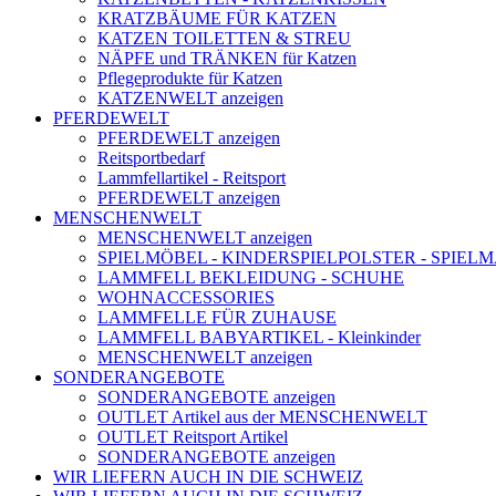
KRATZBÄUME FÜR KATZEN
KATZEN TOILETTEN & STREU
NÄPFE und TRÄNKEN für Katzen
Pflegeprodukte für Katzen
KATZENWELT anzeigen
PFERDEWELT
PFERDEWELT anzeigen
Reitsportbedarf
Lammfellartikel - Reitsport
PFERDEWELT anzeigen
MENSCHENWELT
MENSCHENWELT anzeigen
SPIELMÖBEL - KINDERSPIELPOLSTER - SPIEL
LAMMFELL BEKLEIDUNG - SCHUHE
WOHNACCESSORIES
LAMMFELLE FÜR ZUHAUSE
LAMMFELL BABYARTIKEL - Kleinkinder
MENSCHENWELT anzeigen
SONDERANGEBOTE
SONDERANGEBOTE anzeigen
OUTLET Artikel aus der MENSCHENWELT
OUTLET Reitsport Artikel
SONDERANGEBOTE anzeigen
WIR LIEFERN AUCH IN DIE SCHWEIZ