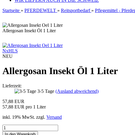
WIR LIEFERN AUCH IN DIE SCHWEIZ
Startseite
»
PFERDEWELT
»
Reitsportbedarf
»
Pflegemittel - Pferde
Allergosan Insekt Öl 1 Liter
NxHLS
NEU
Allergosan Insekt Öl 1 Liter
Lieferzeit:
3-5 Tage
(Ausland abweichend)
57,88 EUR
57,88 EUR pro 1 Liter
inkl. 19% MwSt. zzgl.
Versand