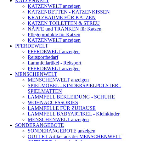
KATZENWELT
KATZENWELT anzeigen
KATZENBETTEN - KATZENKISSEN
KRATZBÄUME FÜR KATZEN
KATZEN TOILETTEN & STREU
NÄPFE und TRÄNKEN für Katzen
Pflegeprodukte für Katzen
KATZENWELT anzeigen
PFERDEWELT
PFERDEWELT anzeigen
Reitsportbedarf
Lammfellartikel - Reitsport
PFERDEWELT anzeigen
MENSCHENWELT
MENSCHENWELT anzeigen
SPIELMÖBEL - KINDERSPIELPOLSTER -
SPIELMATTEN
LAMMFELL BEKLEIDUNG - SCHUHE
WOHNACCESSORIES
LAMMFELLE FÜR ZUHAUSE
LAMMFELL BABYARTIKEL - Kleinkinder
MENSCHENWELT anzeigen
SONDERANGEBOTE
SONDERANGEBOTE anzeigen
OUTLET Artikel aus der MENSCHENWELT