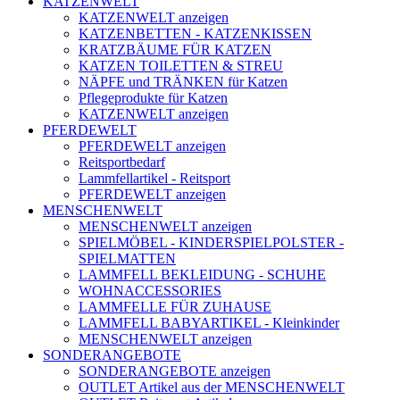
KATZENWELT
KATZENWELT anzeigen
KATZENBETTEN - KATZENKISSEN
KRATZBÄUME FÜR KATZEN
KATZEN TOILETTEN & STREU
NÄPFE und TRÄNKEN für Katzen
Pflegeprodukte für Katzen
KATZENWELT anzeigen
PFERDEWELT
PFERDEWELT anzeigen
Reitsportbedarf
Lammfellartikel - Reitsport
PFERDEWELT anzeigen
MENSCHENWELT
MENSCHENWELT anzeigen
SPIELMÖBEL - KINDERSPIELPOLSTER -
SPIELMATTEN
LAMMFELL BEKLEIDUNG - SCHUHE
WOHNACCESSORIES
LAMMFELLE FÜR ZUHAUSE
LAMMFELL BABYARTIKEL - Kleinkinder
MENSCHENWELT anzeigen
SONDERANGEBOTE
SONDERANGEBOTE anzeigen
OUTLET Artikel aus der MENSCHENWELT