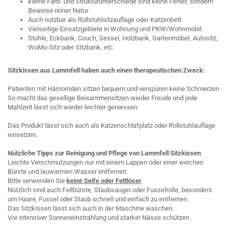
kleine Farb- und Strukturunterschiede sind keine Fehler, sondern
Beweise reiner Natur
Auch nutzbar als Rollstuhlsitzauflage oder Katzenbett
Vielseitige Einsatzgebiete in Wohnung und PKW/Wohnmobil:
Stühle, Eckbank, Couch, Sessel, Holzbank, Gartenmöbel, Autositz,
WoMo-Sitz oder Sitzbank, etc.
Sitzkissen aus Lammfell haben auch einen therapeutischen Zweck:
Patienten mit Hämorriden sitzen bequem und verspüren keine Schmerzen.
So macht das gesellige Beisammensitzen wieder Freude und jede
Mahlzeit lässt sich wieder leichter geniessen.
Das Produkt lässt sich auch als Katzenschlafplatz oder Rollstuhlauflage
einsetzen.
Nützliche Tipps zur Reinigung und Pflege von Lammfell Sitzkissen
Leichte Verschmutzungen nur mit einem Lappen oder einer weichen
Bürste und lauwarmen Wasser entfernen.
Bitte verwenden Sie
keine Seife oder Fettlöser
.
Nützlich sind auch Fellbürste, Staubsauger oder Fusselrolle, besonders
um Haare, Fussel oder Staub schnell und einfach zu entfernen.
Das Sitzkissen lässt sich auch in der Maschine waschen.
Vor intensiver Sonneneinstrahlung und starker Nässe schützen.