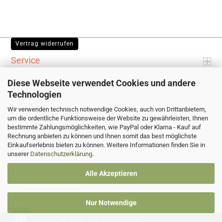
Vertrag widerrufen
Service
Diese Webseite verwendet Cookies und andere
Tiervital-Naturprodukte
Technologien
Wir verwenden technisch notwendige Cookies, auch von Drittanbietern,
Wir versenden mit:
um die ordentliche Funktionsweise der Website zu gewährleisten, Ihnen
bestimmte Zahlungsmöglichkeiten, wie PayPal oder Klarna - Kauf auf
Rechnung anbieten zu können und Ihnen somit das best möglichste
Informationen
Einkaufserlebnis bieten zu können. Weitere Informationen finden Sie in
unserer
Datenschutzerklärung
.
Ihre persönliche Seite
Alle Akzeptieren
Sicher einkaufen
Nur Notwendige
Alle Preise sind inkl. MwSt., zzgl.
Versandkosten