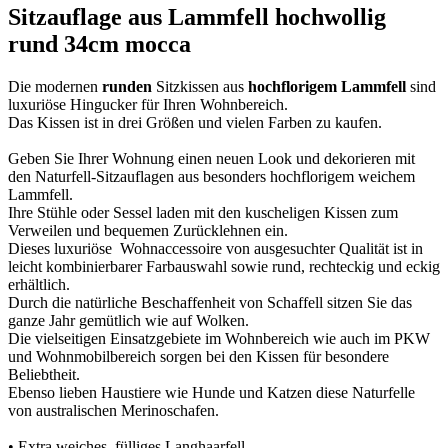
Sitzauflage aus Lammfell hochwollig
rund 34cm mocca
Die modernen
runden
Sitzkissen aus
hochflorigem Lammfell
sind
luxuriöse Hingucker für Ihren Wohnbereich.
Das Kissen ist in drei Größen und vielen Farben zu kaufen.
Geben Sie Ihrer Wohnung einen neuen Look und dekorieren mit
den Naturfell-Sitzauflagen aus besonders hochflorigem weichem
Lammfell.
Ihre Stühle oder Sessel laden mit den kuscheligen Kissen zum
Verweilen und bequemen Zurücklehnen ein.
Dieses luxuriöse Wohnaccessoire von ausgesuchter Qualität ist in
leicht kombinierbarer Farbauswahl sowie rund, rechteckig und eckig
erhältlich.
Durch die natürliche Beschaffenheit von Schaffell sitzen Sie das
ganze Jahr gemütlich wie auf Wolken.
Die vielseitigen Einsatzgebiete im Wohnbereich wie auch im PKW
und Wohnmobilbereich sorgen bei den Kissen für besondere
Beliebtheit.
Ebenso lieben Haustiere wie Hunde und Katzen diese Naturfelle
von australischen Merinoschafen.
• Extra weiches, fülliges Langhaarfell