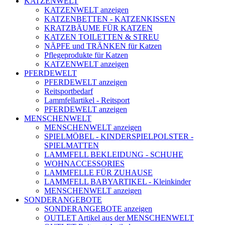
KATZENWELT
KATZENWELT anzeigen
KATZENBETTEN - KATZENKISSEN
KRATZBÄUME FÜR KATZEN
KATZEN TOILETTEN & STREU
NÄPFE und TRÄNKEN für Katzen
Pflegeprodukte für Katzen
KATZENWELT anzeigen
PFERDEWELT
PFERDEWELT anzeigen
Reitsportbedarf
Lammfellartikel - Reitsport
PFERDEWELT anzeigen
MENSCHENWELT
MENSCHENWELT anzeigen
SPIELMÖBEL - KINDERSPIELPOLSTER -
SPIELMATTEN
LAMMFELL BEKLEIDUNG - SCHUHE
WOHNACCESSORIES
LAMMFELLE FÜR ZUHAUSE
LAMMFELL BABYARTIKEL - Kleinkinder
MENSCHENWELT anzeigen
SONDERANGEBOTE
SONDERANGEBOTE anzeigen
OUTLET Artikel aus der MENSCHENWELT