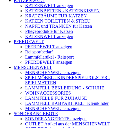
KATZENWELT
KATZENWELT anzeigen
KATZENBETTEN - KATZENKISSEN
KRATZBÄUME FÜR KATZEN
KATZEN TOILETTEN & STREU
NÄPFE und TRÄNKEN für Katzen
Pflegeprodukte für Katzen
KATZENWELT anzeigen
PFERDEWELT
PFERDEWELT anzeigen
Reitsportbedarf
Lammfellartikel - Reitsport
PFERDEWELT anzeigen
MENSCHENWELT
MENSCHENWELT anzeigen
SPIELMÖBEL - KINDERSPIELPOLSTER -
SPIELMATTEN
LAMMFELL BEKLEIDUNG - SCHUHE
WOHNACCESSORIES
LAMMFELLE FÜR ZUHAUSE
LAMMFELL BABYARTIKEL - Kleinkinder
MENSCHENWELT anzeigen
SONDERANGEBOTE
SONDERANGEBOTE anzeigen
OUTLET Artikel aus der MENSCHENWELT