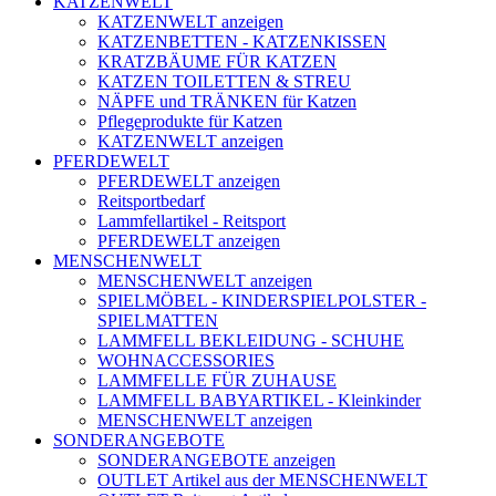
KATZENWELT
KATZENWELT anzeigen
KATZENBETTEN - KATZENKISSEN
KRATZBÄUME FÜR KATZEN
KATZEN TOILETTEN & STREU
NÄPFE und TRÄNKEN für Katzen
Pflegeprodukte für Katzen
KATZENWELT anzeigen
PFERDEWELT
PFERDEWELT anzeigen
Reitsportbedarf
Lammfellartikel - Reitsport
PFERDEWELT anzeigen
MENSCHENWELT
MENSCHENWELT anzeigen
SPIELMÖBEL - KINDERSPIELPOLSTER -
SPIELMATTEN
LAMMFELL BEKLEIDUNG - SCHUHE
WOHNACCESSORIES
LAMMFELLE FÜR ZUHAUSE
LAMMFELL BABYARTIKEL - Kleinkinder
MENSCHENWELT anzeigen
SONDERANGEBOTE
SONDERANGEBOTE anzeigen
OUTLET Artikel aus der MENSCHENWELT