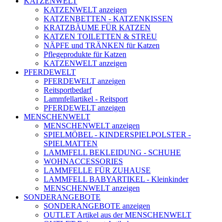
KATZENWELT
KATZENWELT anzeigen
KATZENBETTEN - KATZENKISSEN
KRATZBÄUME FÜR KATZEN
KATZEN TOILETTEN & STREU
NÄPFE und TRÄNKEN für Katzen
Pflegeprodukte für Katzen
KATZENWELT anzeigen
PFERDEWELT
PFERDEWELT anzeigen
Reitsportbedarf
Lammfellartikel - Reitsport
PFERDEWELT anzeigen
MENSCHENWELT
MENSCHENWELT anzeigen
SPIELMÖBEL - KINDERSPIELPOLSTER -
SPIELMATTEN
LAMMFELL BEKLEIDUNG - SCHUHE
WOHNACCESSORIES
LAMMFELLE FÜR ZUHAUSE
LAMMFELL BABYARTIKEL - Kleinkinder
MENSCHENWELT anzeigen
SONDERANGEBOTE
SONDERANGEBOTE anzeigen
OUTLET Artikel aus der MENSCHENWELT