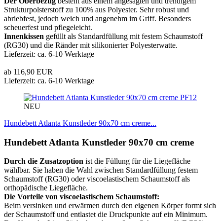
Der Oberbezug
besteht aus einem angesagten und trendigem
Strukturpolsterstoff zu 100% aus Polyester. Sehr robust und
abriebfest, jedoch weich und angenehm im Griff. Besonders
scheuerfest und pflegeleicht.
Innenkissen
gefüllt als Standardfüllung mit festem Schaumstoff
(RG30) und die Ränder mit silikonierter Polyesterwatte.
Lieferzeit: ca. 6-10 Werktage
ab 116,90 EUR
Lieferzeit: ca. 6-10 Werktage
PF12
NEU
Hundebett Atlanta Kunstleder 90x70 cm creme...
Hundebett Atlanta Kunstleder 90x70 cm creme
Durch die Zusatzoption
ist die Füllung für die Liegefläche
wählbar. Sie haben die Wahl zwischen Standardfüllung festem
Schaumstoff (RG30) oder viscoelastischem Schaumstoff als
orthopädische Liegefläche.
Die Vorteile von viscoelastischem Schaumstoff:
Beim versinken und erwärmen durch den eigenen Körper formt sich
der Schaumstoff und entlastet die Druckpunkte auf ein Minimum.