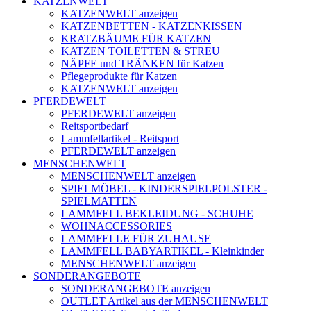
KATZENWELT
KATZENWELT anzeigen
KATZENBETTEN - KATZENKISSEN
KRATZBÄUME FÜR KATZEN
KATZEN TOILETTEN & STREU
NÄPFE und TRÄNKEN für Katzen
Pflegeprodukte für Katzen
KATZENWELT anzeigen
PFERDEWELT
PFERDEWELT anzeigen
Reitsportbedarf
Lammfellartikel - Reitsport
PFERDEWELT anzeigen
MENSCHENWELT
MENSCHENWELT anzeigen
SPIELMÖBEL - KINDERSPIELPOLSTER -
SPIELMATTEN
LAMMFELL BEKLEIDUNG - SCHUHE
WOHNACCESSORIES
LAMMFELLE FÜR ZUHAUSE
LAMMFELL BABYARTIKEL - Kleinkinder
MENSCHENWELT anzeigen
SONDERANGEBOTE
SONDERANGEBOTE anzeigen
OUTLET Artikel aus der MENSCHENWELT