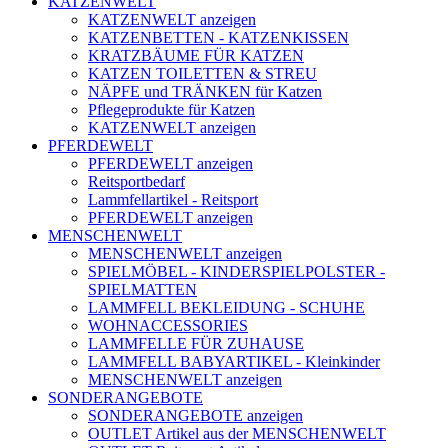
KATZENWELT
KATZENWELT anzeigen
KATZENBETTEN - KATZENKISSEN
KRATZBÄUME FÜR KATZEN
KATZEN TOILETTEN & STREU
NÄPFE und TRÄNKEN für Katzen
Pflegeprodukte für Katzen
KATZENWELT anzeigen
PFERDEWELT
PFERDEWELT anzeigen
Reitsportbedarf
Lammfellartikel - Reitsport
PFERDEWELT anzeigen
MENSCHENWELT
MENSCHENWELT anzeigen
SPIELMÖBEL - KINDERSPIELPOLSTER -
SPIELMATTEN
LAMMFELL BEKLEIDUNG - SCHUHE
WOHNACCESSORIES
LAMMFELLE FÜR ZUHAUSE
LAMMFELL BABYARTIKEL - Kleinkinder
MENSCHENWELT anzeigen
SONDERANGEBOTE
SONDERANGEBOTE anzeigen
OUTLET Artikel aus der MENSCHENWELT