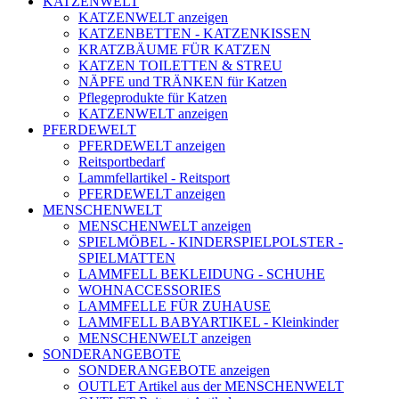
KATZENWELT
KATZENWELT anzeigen
KATZENBETTEN - KATZENKISSEN
KRATZBÄUME FÜR KATZEN
KATZEN TOILETTEN & STREU
NÄPFE und TRÄNKEN für Katzen
Pflegeprodukte für Katzen
KATZENWELT anzeigen
PFERDEWELT
PFERDEWELT anzeigen
Reitsportbedarf
Lammfellartikel - Reitsport
PFERDEWELT anzeigen
MENSCHENWELT
MENSCHENWELT anzeigen
SPIELMÖBEL - KINDERSPIELPOLSTER -
SPIELMATTEN
LAMMFELL BEKLEIDUNG - SCHUHE
WOHNACCESSORIES
LAMMFELLE FÜR ZUHAUSE
LAMMFELL BABYARTIKEL - Kleinkinder
MENSCHENWELT anzeigen
SONDERANGEBOTE
SONDERANGEBOTE anzeigen
OUTLET Artikel aus der MENSCHENWELT