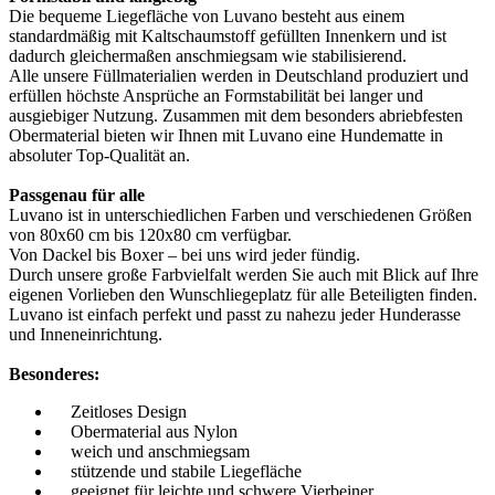
Die bequeme Liegefläche von Luvano besteht aus einem
standardmäßig mit Kaltschaumstoff gefüllten Innenkern und ist
dadurch gleichermaßen anschmiegsam wie stabilisierend.
Alle unsere Füllmaterialien werden in Deutschland produziert und
erfüllen höchste Ansprüche an Formstabilität bei langer und
ausgiebiger Nutzung. Zusammen mit dem besonders abriebfesten
Obermaterial bieten wir Ihnen mit Luvano eine Hundematte in
absoluter Top-Qualität an.
Passgenau für alle
Luvano ist in unterschiedlichen Farben und verschiedenen Größen
von 80x60 cm bis 120x80 cm verfügbar.
Von Dackel bis Boxer – bei uns wird jeder fündig.
Durch unsere große Farbvielfalt werden Sie auch mit Blick auf Ihre
eigenen Vorlieben den Wunschliegeplatz für alle Beteiligten finden.
Luvano ist einfach perfekt und passt zu nahezu jeder Hunderasse
und Inneneinrichtung.
Besonderes:
Zeitloses Design
Obermaterial aus Nylon
weich und anschmiegsam
stützende und stabile Liegefläche
geeignet für leichte und schwere Vierbeiner