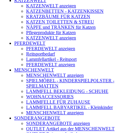
KATZENWELT
KATZENWELT anzeigen
KATZENBETTEN - KATZENKISSEN
KRATZBÄUME FÜR KATZEN
KATZEN TOILETTEN & STREU
NÄPFE und TRÄNKEN für Katzen
Pflegeprodukte für Katzen
KATZENWELT anzeigen
PFERDEWELT
PFERDEWELT anzeigen
Reitsportbedarf
Lammfellartikel - Reitsport
PFERDEWELT anzeigen
MENSCHENWELT
MENSCHENWELT anzeigen
SPIELMÖBEL - KINDERSPIELPOLSTER -
SPIELMATTEN
LAMMFELL BEKLEIDUNG - SCHUHE
WOHNACCESSORIES
LAMMFELLE FÜR ZUHAUSE
LAMMFELL BABYARTIKEL - Kleinkinder
MENSCHENWELT anzeigen
SONDERANGEBOTE
SONDERANGEBOTE anzeigen
OUTLET Artikel aus der MENSCHENWELT