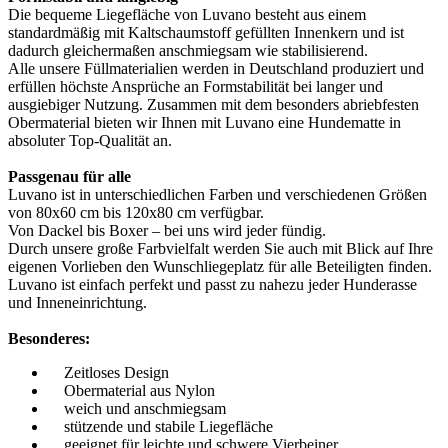
Die bequeme Liegefläche von Luvano besteht aus einem
standardmäßig mit Kaltschaumstoff gefüllten Innenkern und ist
dadurch gleichermaßen anschmiegsam wie stabilisierend.
Alle unsere Füllmaterialien werden in Deutschland produziert und
erfüllen höchste Ansprüche an Formstabilität bei langer und
ausgiebiger Nutzung. Zusammen mit dem besonders abriebfesten
Obermaterial bieten wir Ihnen mit Luvano eine Hundematte in
absoluter Top-Qualität an.
Passgenau für alle
Luvano ist in unterschiedlichen Farben und verschiedenen Größen
von 80x60 cm bis 120x80 cm verfügbar.
Von Dackel bis Boxer – bei uns wird jeder fündig.
Durch unsere große Farbvielfalt werden Sie auch mit Blick auf Ihre
eigenen Vorlieben den Wunschliegeplatz für alle Beteiligten finden.
Luvano ist einfach perfekt und passt zu nahezu jeder Hunderasse
und Inneneinrichtung.
Besonderes:
Zeitloses Design
Obermaterial aus Nylon
weich und anschmiegsam
stützende und stabile Liegefläche
geeignet für leichte und schwere Vierbeiner