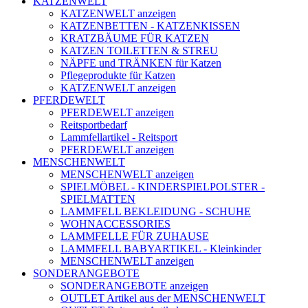
KATZENWELT
KATZENWELT anzeigen
KATZENBETTEN - KATZENKISSEN
KRATZBÄUME FÜR KATZEN
KATZEN TOILETTEN & STREU
NÄPFE und TRÄNKEN für Katzen
Pflegeprodukte für Katzen
KATZENWELT anzeigen
PFERDEWELT
PFERDEWELT anzeigen
Reitsportbedarf
Lammfellartikel - Reitsport
PFERDEWELT anzeigen
MENSCHENWELT
MENSCHENWELT anzeigen
SPIELMÖBEL - KINDERSPIELPOLSTER -
SPIELMATTEN
LAMMFELL BEKLEIDUNG - SCHUHE
WOHNACCESSORIES
LAMMFELLE FÜR ZUHAUSE
LAMMFELL BABYARTIKEL - Kleinkinder
MENSCHENWELT anzeigen
SONDERANGEBOTE
SONDERANGEBOTE anzeigen
OUTLET Artikel aus der MENSCHENWELT