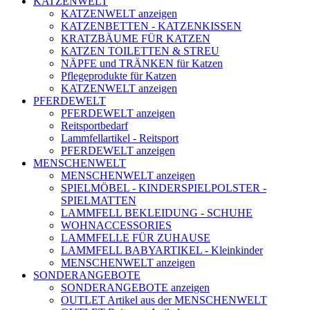
KATZENWELT
KATZENWELT anzeigen
KATZENBETTEN - KATZENKISSEN
KRATZBÄUME FÜR KATZEN
KATZEN TOILETTEN & STREU
NÄPFE und TRÄNKEN für Katzen
Pflegeprodukte für Katzen
KATZENWELT anzeigen
PFERDEWELT
PFERDEWELT anzeigen
Reitsportbedarf
Lammfellartikel - Reitsport
PFERDEWELT anzeigen
MENSCHENWELT
MENSCHENWELT anzeigen
SPIELMÖBEL - KINDERSPIELPOLSTER -
SPIELMATTEN
LAMMFELL BEKLEIDUNG - SCHUHE
WOHNACCESSORIES
LAMMFELLE FÜR ZUHAUSE
LAMMFELL BABYARTIKEL - Kleinkinder
MENSCHENWELT anzeigen
SONDERANGEBOTE
SONDERANGEBOTE anzeigen
OUTLET Artikel aus der MENSCHENWELT