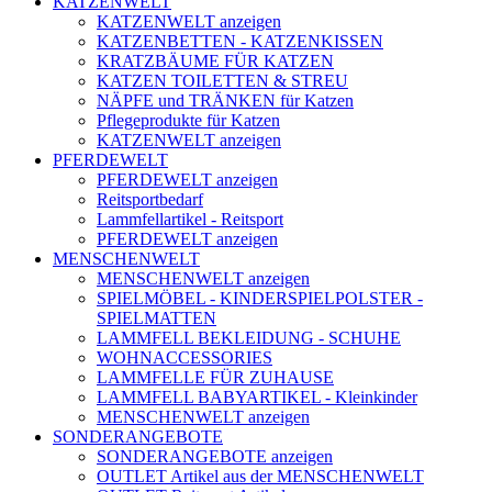
KATZENWELT
KATZENWELT anzeigen
KATZENBETTEN - KATZENKISSEN
KRATZBÄUME FÜR KATZEN
KATZEN TOILETTEN & STREU
NÄPFE und TRÄNKEN für Katzen
Pflegeprodukte für Katzen
KATZENWELT anzeigen
PFERDEWELT
PFERDEWELT anzeigen
Reitsportbedarf
Lammfellartikel - Reitsport
PFERDEWELT anzeigen
MENSCHENWELT
MENSCHENWELT anzeigen
SPIELMÖBEL - KINDERSPIELPOLSTER -
SPIELMATTEN
LAMMFELL BEKLEIDUNG - SCHUHE
WOHNACCESSORIES
LAMMFELLE FÜR ZUHAUSE
LAMMFELL BABYARTIKEL - Kleinkinder
MENSCHENWELT anzeigen
SONDERANGEBOTE
SONDERANGEBOTE anzeigen
OUTLET Artikel aus der MENSCHENWELT