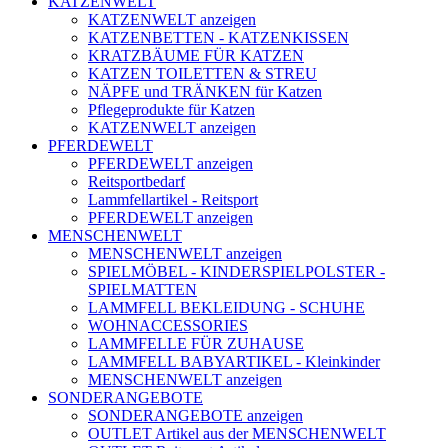
KATZENWELT
KATZENWELT anzeigen
KATZENBETTEN - KATZENKISSEN
KRATZBÄUME FÜR KATZEN
KATZEN TOILETTEN & STREU
NÄPFE und TRÄNKEN für Katzen
Pflegeprodukte für Katzen
KATZENWELT anzeigen
PFERDEWELT
PFERDEWELT anzeigen
Reitsportbedarf
Lammfellartikel - Reitsport
PFERDEWELT anzeigen
MENSCHENWELT
MENSCHENWELT anzeigen
SPIELMÖBEL - KINDERSPIELPOLSTER -
SPIELMATTEN
LAMMFELL BEKLEIDUNG - SCHUHE
WOHNACCESSORIES
LAMMFELLE FÜR ZUHAUSE
LAMMFELL BABYARTIKEL - Kleinkinder
MENSCHENWELT anzeigen
SONDERANGEBOTE
SONDERANGEBOTE anzeigen
OUTLET Artikel aus der MENSCHENWELT