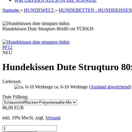
WIR LIEFERN AUCH IN DIE SCHWEIZ
Startseite
»
HUNDEWELT
»
HUNDEBETTEN - HUNDEKISSEN
Hundekissen Dute Struqturo 80x60 cm TÜRKIS
PF12
NEU
Hundekissen Dute Struqturo 
Lieferzeit:
ca. 6-10 Werktage
(Ausland abweichend)
Dute Füllung:
86,99 EUR
inkl. 19% MwSt. zzgl.
Versand