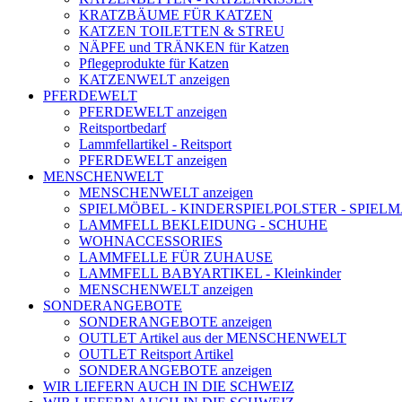
KRATZBÄUME FÜR KATZEN
KATZEN TOILETTEN & STREU
NÄPFE und TRÄNKEN für Katzen
Pflegeprodukte für Katzen
KATZENWELT anzeigen
PFERDEWELT
PFERDEWELT anzeigen
Reitsportbedarf
Lammfellartikel - Reitsport
PFERDEWELT anzeigen
MENSCHENWELT
MENSCHENWELT anzeigen
SPIELMÖBEL - KINDERSPIELPOLSTER - SPIEL
LAMMFELL BEKLEIDUNG - SCHUHE
WOHNACCESSORIES
LAMMFELLE FÜR ZUHAUSE
LAMMFELL BABYARTIKEL - Kleinkinder
MENSCHENWELT anzeigen
SONDERANGEBOTE
SONDERANGEBOTE anzeigen
OUTLET Artikel aus der MENSCHENWELT
OUTLET Reitsport Artikel
SONDERANGEBOTE anzeigen
WIR LIEFERN AUCH IN DIE SCHWEIZ