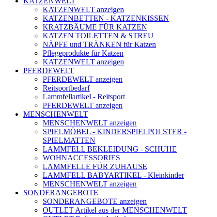
KATZENWELT
KATZENWELT anzeigen
KATZENBETTEN - KATZENKISSEN
KRATZBÄUME FÜR KATZEN
KATZEN TOILETTEN & STREU
NÄPFE und TRÄNKEN für Katzen
Pflegeprodukte für Katzen
KATZENWELT anzeigen
PFERDEWELT
PFERDEWELT anzeigen
Reitsportbedarf
Lammfellartikel - Reitsport
PFERDEWELT anzeigen
MENSCHENWELT
MENSCHENWELT anzeigen
SPIELMÖBEL - KINDERSPIELPOLSTER -
SPIELMATTEN
LAMMFELL BEKLEIDUNG - SCHUHE
WOHNACCESSORIES
LAMMFELLE FÜR ZUHAUSE
LAMMFELL BABYARTIKEL - Kleinkinder
MENSCHENWELT anzeigen
SONDERANGEBOTE
SONDERANGEBOTE anzeigen
OUTLET Artikel aus der MENSCHENWELT