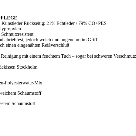
PFLEGE
Kunstleder Rückseitig: 21% Echtleder / 79% CO+PES
lypropylen
Schmutzresistent
d abriebfest, jedoch weich und angenehm im Griff
h einen eingenähten Reißverschluß
e Reinigung mit einem feuchtem Tuch – sogar bei schweren Verschmut
en-Polyesterwatte-Mix
r weichem Schaumstoff
estem Schaumstoff