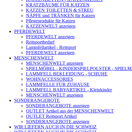
KRATZBÄUME FÜR KATZEN
KATZEN TOILETTEN & STREU
NÄPFE und TRÄNKEN für Katzen
Pflegeprodukte für Katzen
KATZENWELT anzeigen
PFERDEWELT
PFERDEWELT anzeigen
Reitsportbedarf
Lammfellartikel - Reitsport
PFERDEWELT anzeigen
MENSCHENWELT
MENSCHENWELT anzeigen
SPIELMÖBEL - KINDERSPIELPOLSTER - SPIEL
LAMMFELL BEKLEIDUNG - SCHUHE
WOHNACCESSORIES
LAMMFELLE FÜR ZUHAUSE
LAMMFELL BABYARTIKEL - Kleinkinder
MENSCHENWELT anzeigen
SONDERANGEBOTE
SONDERANGEBOTE anzeigen
OUTLET Artikel aus der MENSCHENWELT
OUTLET Reitsport Artikel
SONDERANGEBOTE anzeigen
WIR LIEFERN AUCH IN DIE SCHWEIZ