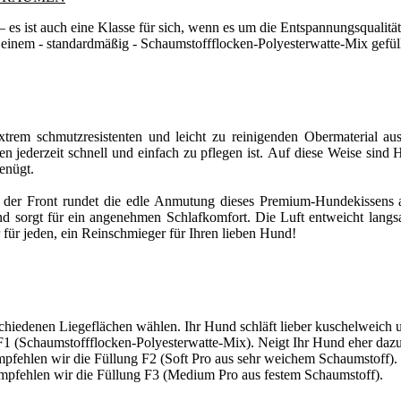
 es ist auch eine Klasse für sich, wenn es um die Entspannungsqualität
 einem - standardmäßig - Schaumstoffflocken-Polyesterwatte-Mix gefüll
xtrem schmutzresistenten und leicht zu reinigenden Obermaterial aus 
n jederzeit schnell und einfach zu pflegen ist. Auf diese Weise sind
enügt.
n der Front rundet die edle Anmutung dieses Premium-Hundekissens 
d sorgt für ein angenehmen Schlafkomfort. Die Luft entweicht lang
 für jeden, ein Reinschmieger für Ihren lieben Hund!
schiedenen Liegeflächen wählen. Ihr Hund schläft lieber kuschelweich u
F1 (Schaumstoffflocken-Polyesterwatte-Mix). Neigt Ihr Hund eher dazu
pfehlen wir die Füllung F2 (Soft Pro aus sehr weichem Schaumstoff). S
 empfehlen wir die Füllung F3 (Medium Pro aus festem Schaumstoff).