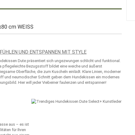
0x80 cm WEISS
FÜHLEN UND ENTSPANNEN MIT STYLE
dekissen Dute präsentiert sich ungezwungen schlicht und funktional.
ra pflegeleichte Bezugsstoff bildet eine weiche und äußerst
egsame Oberfläche, die zum Kuscheln einlädt. Klare Linien, moderner
iff und neumodischer Schnitt geben dem Hundekissen ein modernes
nungsbild. Hier will jeder Viebeiner faulenzen und entspannen!
asse aus – es ist
täten für Ihren