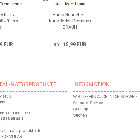
 Atlanta
Harko Hundebett
 90x70 cm
Kunstleder-Premium
...
BRAUN
99 EUR
ab 115,99 EUR
ITAL-NATURPRODUKTE
INFORMATION
str. 3
WIR LIEFERN AUCH IN DIE SCHWEIZ
uss
Callback Service
Sitemap
09:00 - 14:00 Uhr
Suchen
 ) 538 05 03 4
vital-naturprodukte.de
TFORMULAR