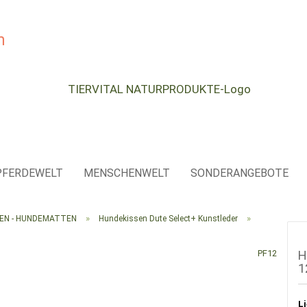
e...
PFERDEWELT
MENSCHENWELT
SONDERANGEBOTE
»
»
SEN - HUNDEMATTEN
Hundekissen Dute Select+ Kunstleder
PF12
H
1
Li