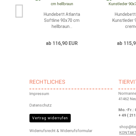
Hundebett Atlanta
Hundebett
Softline 90x70 cm
Kunstleder
hellbraun...
creme
ab 116,90 EUR
ab 115,
RECHTLICHES
TIERV
Normannen
Impressum
41462 Ne
Datenschutz
Mo.-Fr.: 
+ 49 ( 211
Vertrag widerrufen
shop@tier
Widerrufsrecht & Widerrufsformular
KONTAK