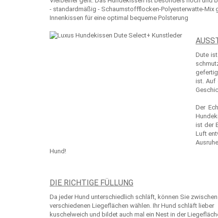
Vierbeiner geht. Das Hundekissen ist besonders hoch und 
- standardmäßig - Schaumstoffflocken-Polyesterwatte-Mix g
Innenkissen für eine optimal bequeme Polsterung
AUSS
Dute is
schmutz
geferti
ist. Au
Geschic
Der Ech
Hundeki
ist der
Luft en
Ausruhe
Hund!
DIE RICHTIGE FÜLLUNG
Da jeder Hund unterschiedlich schläft, können Sie zwischen
verschiedenen Liegeflächen wählen. Ihr Hund schläft lieber
kuschelweich und bildet auch mal ein Nest in der Liegeflä