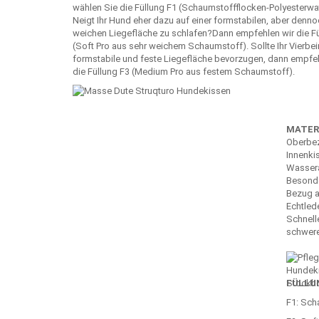
wählen Sie die Füllung F1 (Schaumstoffflocken-Polyesterwat
Neigt Ihr Hund eher dazu auf einer formstabilen, aber denn
weichen Liegefläche zu schlafen?Dann empfehlen wir die Fü
(Soft Pro aus sehr weichem Schaumstoff). Sollte Ihr Vierbei
formstabile und feste Liegefläche bevorzugen, dann empfeh
die Füllung F3 (Medium Pro aus festem Schaumstoff).
MATER
Oberbez
Innenki
Wasser
Besonde
Bezug a
Echtlede
Schnel
schwer
FÜLLU
F1: Sch