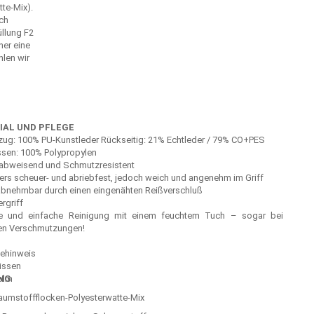
te-Mix).
och
llung F2
ner eine
len wir
IAL UND PFLEGE
ug: 100% PU-Kunstleder Rückseitig: 21% Echtleder / 79% CO+PES
ssen: 100% Polypropylen
abweisend und Schmutzresistent
rs scheuer- und abriebfest, jedoch weich und angenehm im Griff
bnehmbar durch einen eingenähten Reißverschluß
rgriff
le und einfache Reinigung mit einem feuchtem Tuch – sogar bei
en Verschmutzungen!
NG
aumstoffflocken-Polyesterwatte-Mix