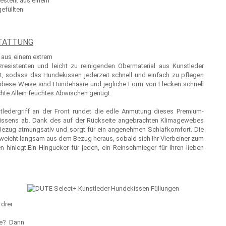
besteht aus einem
efüllten
TATTUNG
t aus einem extrem
resistenten und leicht zu reinigenden Obermaterial aus Kunstleder
gt, sodass das Hundekissen jederzeit schnell und einfach zu pflegen
f diese Weise sind Hundehaare und jegliche Form von Flecken schnell
hte.Allein feuchtes Abwischen genügt.
tledergriff an der Front rundet die edle Anmutung dieses Premium-
ssens ab. Dank des auf der Rückseite angebrachten Klimagewebes
 Bezug atmungsativ und sorgt für ein angenehmen Schlafkomfort. Die
tweicht langsam aus dem Bezug heraus, sobald sich Ihr Vierbeiner zum
n hinlegt.Ein Hingucker für jeden, ein Reinschmieger für Ihren lieben
 drei
che? Dann