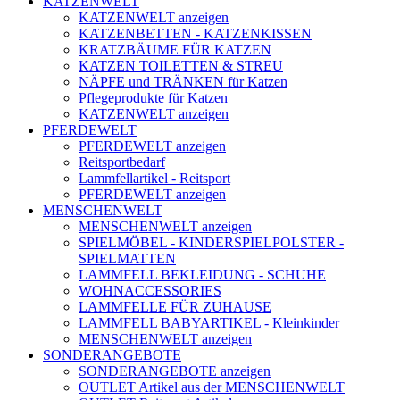
KATZENWELT
KATZENWELT anzeigen
KATZENBETTEN - KATZENKISSEN
KRATZBÄUME FÜR KATZEN
KATZEN TOILETTEN & STREU
NÄPFE und TRÄNKEN für Katzen
Pflegeprodukte für Katzen
KATZENWELT anzeigen
PFERDEWELT
PFERDEWELT anzeigen
Reitsportbedarf
Lammfellartikel - Reitsport
PFERDEWELT anzeigen
MENSCHENWELT
MENSCHENWELT anzeigen
SPIELMÖBEL - KINDERSPIELPOLSTER -
SPIELMATTEN
LAMMFELL BEKLEIDUNG - SCHUHE
WOHNACCESSORIES
LAMMFELLE FÜR ZUHAUSE
LAMMFELL BABYARTIKEL - Kleinkinder
MENSCHENWELT anzeigen
SONDERANGEBOTE
SONDERANGEBOTE anzeigen
OUTLET Artikel aus der MENSCHENWELT