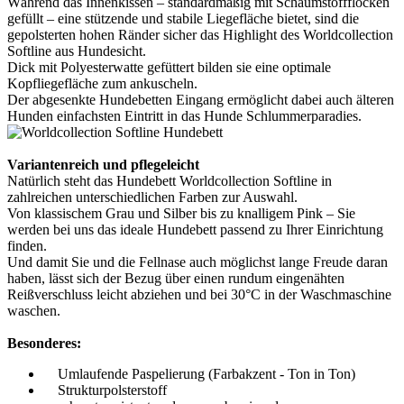
Während das Innenkissen – standardmäßig mit Schaumstoffflocken
gefüllt – eine stützende und stabile Liegefläche bietet, sind die
gepolsterten hohen Ränder sicher das Highlight des Worldcollection
Softline aus Hundesicht.
Dick mit Polyesterwatte gefüttert bilden sie eine optimale
Kopfliegefläche zum ankuscheln.
Der abgesenkte Hundebetten Eingang ermöglicht dabei auch älteren
Hunden einfachsten Eintritt in das Hunde Schlummerparadies.
Variantenreich und pflegeleicht
Natürlich steht das Hundebett Worldcollection Softline in
zahlreichen unterschiedlichen Farben zur Auswahl.
Von klassischem Grau und Silber bis zu knalligem Pink – Sie
werden bei uns das ideale Hundebett passend zu Ihrer Einrichtung
finden.
Und damit Sie und die Fellnase auch möglichst lange Freude daran
haben, lässt sich der Bezug über einen rundum eingenähten
Reißverschluss leicht abziehen und bei 30°C in der Waschmaschine
waschen.
Besonderes:
Umlaufende Paspelierung (Farbakzent - Ton in Ton)
Strukturpolsterstoff