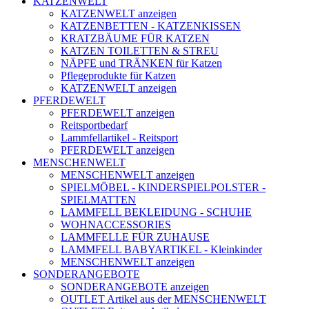
KATZENWELT
KATZENWELT anzeigen
KATZENBETTEN - KATZENKISSEN
KRATZBÄUME FÜR KATZEN
KATZEN TOILETTEN & STREU
NÄPFE und TRÄNKEN für Katzen
Pflegeprodukte für Katzen
KATZENWELT anzeigen
PFERDEWELT
PFERDEWELT anzeigen
Reitsportbedarf
Lammfellartikel - Reitsport
PFERDEWELT anzeigen
MENSCHENWELT
MENSCHENWELT anzeigen
SPIELMÖBEL - KINDERSPIELPOLSTER -
SPIELMATTEN
LAMMFELL BEKLEIDUNG - SCHUHE
WOHNACCESSORIES
LAMMFELLE FÜR ZUHAUSE
LAMMFELL BABYARTIKEL - Kleinkinder
MENSCHENWELT anzeigen
SONDERANGEBOTE
SONDERANGEBOTE anzeigen
OUTLET Artikel aus der MENSCHENWELT