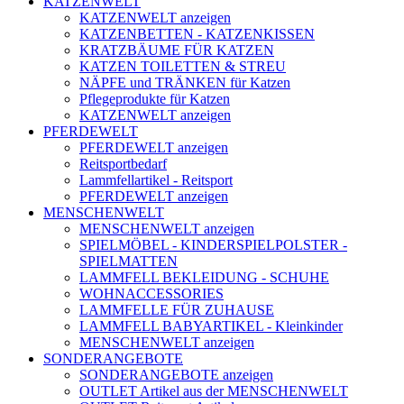
KATZENWELT
KATZENWELT anzeigen
KATZENBETTEN - KATZENKISSEN
KRATZBÄUME FÜR KATZEN
KATZEN TOILETTEN & STREU
NÄPFE und TRÄNKEN für Katzen
Pflegeprodukte für Katzen
KATZENWELT anzeigen
PFERDEWELT
PFERDEWELT anzeigen
Reitsportbedarf
Lammfellartikel - Reitsport
PFERDEWELT anzeigen
MENSCHENWELT
MENSCHENWELT anzeigen
SPIELMÖBEL - KINDERSPIELPOLSTER -
SPIELMATTEN
LAMMFELL BEKLEIDUNG - SCHUHE
WOHNACCESSORIES
LAMMFELLE FÜR ZUHAUSE
LAMMFELL BABYARTIKEL - Kleinkinder
MENSCHENWELT anzeigen
SONDERANGEBOTE
SONDERANGEBOTE anzeigen
OUTLET Artikel aus der MENSCHENWELT