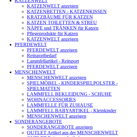
KATZENWELT
KATZENWELT anzeigen
KATZENBETTEN - KATZENKISSEN
KRATZBÄUME FÜR KATZEN
KATZEN TOILETTEN & STREU
NÄPFE und TRÄNKEN für Katzen
Pflegeprodukte für Katzen
KATZENWELT anzeigen
PFERDEWELT
PFERDEWELT anzeigen
Reitsportbedarf
Lammfellartikel - Reitsport
PFERDEWELT anzeigen
MENSCHENWELT
MENSCHENWELT anzeigen
SPIELMÖBEL - KINDERSPIELPOLSTER -
SPIELMATTEN
LAMMFELL BEKLEIDUNG - SCHUHE
WOHNACCESSORIES
LAMMFELLE FÜR ZUHAUSE
LAMMFELL BABYARTIKEL - Kleinkinder
MENSCHENWELT anzeigen
SONDERANGEBOTE
SONDERANGEBOTE anzeigen
OUTLET Artikel aus der MENSCHENWELT