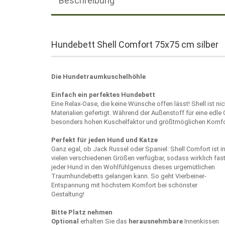
Beschreibung
Hundebett Shell Comfort 75x75 cm silber
Die Hundetraumkuschelhöhle
Einfach ein perfektes Hundebett
Eine Relax-Oase, die keine Wünsche offen lässt! Shell ist n
Materialien gefertigt. Während der Außenstoff für eine edle 
besonders hohen Kuschelfaktor und größtmöglichen Komfort.
Perfekt für jeden Hund und Katze
Ganz egal, ob Jack Russel oder Spaniel: Shell Comfort ist i
vielen verschiedenen Größen verfügbar, sodass wirklich fas
jeder Hund in den Wohlfühlgenuss dieses urgemütlichen
Traumhundebetts gelangen kann. So geht Vierbeiner-
Entspannung mit höchstem Komfort bei schönster
Gestaltung!
Bitte Platz nehmen
Optional
erhalten Sie das
herausnehmbare
Innenkissen