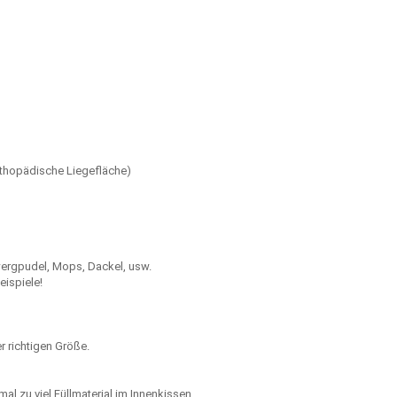
rthopädische Liegefläche)
Zwergpudel, Mops, Dackel, usw.
eispiele!
r richtigen Größe.
mal zu viel Füllmaterial im Innenkissen.