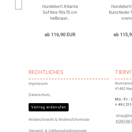
Hundebett Atlanta
Hundebett
Softline 90x70 cm
Kunstleder
hellbraun...
creme
ab 116,90 EUR
ab 115,
RECHTLICHES
TIERV
Normannen
Impressum
41462 Ne
Datenschutz
Mo.-Fr.: 
+ 49 ( 211
Vertrag widerrufen
shop@tier
Widerrufsrecht & Widerrufsformular
KONTAK
Versand- & Zahlungsbedingungen