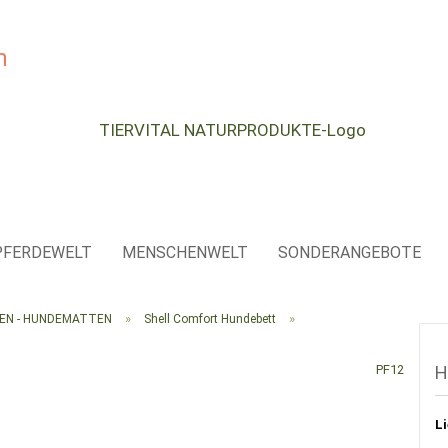
e...
PFERDEWELT
MENSCHENWELT
SONDERANGEBOTE
»
»
SEN - HUNDEMATTEN
Shell Comfort Hundebett
PF12
H
Li