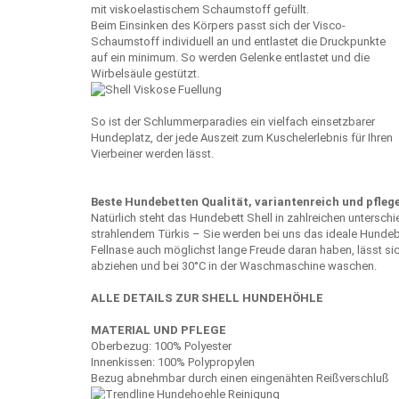
mit viskoelastischem Schaumstoff gefüllt.
Beim Einsinken des Körpers passt sich der Visco-
Schaumstoff individuell an und entlastet die Druckpunkte
auf ein minimum. So werden Gelenke entlastet und die
Wirbelsäule gestützt.
So ist der Schlummerparadies ein vielfach einsetzbarer
Hundeplatz, der jede Auszeit zum Kuschelerlebnis für Ihren
Vierbeiner werden lässt.
Beste Hundebetten Qualität, variantenreich und pflege
Natürlich steht das Hundebett Shell in zahlreichen untersch
strahlendem Türkis – Sie werden bei uns das ideale Hundebe
Fellnase auch möglichst lange Freude daran haben, lässt si
abziehen und bei 30°C in der Waschmaschine waschen.
ALLE DETAILS ZUR SHELL HUNDEHÖHLE
MATERIAL UND PFLEGE
Oberbezug: 100% Polyester
Innenkissen: 100% Polypropylen
Bezug abnehmbar durch einen eingenähten Reißverschluß