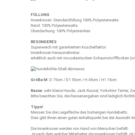
FÜLLUNG
Innenkissen: Standardfüllung 100% Polyesterwatte
Rand: 100% Polyesterwatte
Überdachung: 100% Polyestervlies
BESONDERES
Superweich mit garantiertem Kuschelfaktor
Innenkissen herausnehmbar
erhältlich auch mit viscoelastischen Schaumstoffflocken (o
Größe M:
D 75cm / D1 55cm / H 45cm / H1 15cm
Rasse:
sehr kleine Hunde, Jack Russel, Yorkshire Terrier, 
Bitte beachten Sie, die Rassenangaben sind lediglich Richtb
Tipps!
Messen Sie die Liegefläche des bisherigen Hundebetts.
Dies gibt Ihnen einen guten Anhaltspunkt bei der Auswahl de
Die Innenkissen werden von Hand von Menschen befüllt.
Je nach dem welcher Mitarbeiter die Innenkissen befüllt, ist 