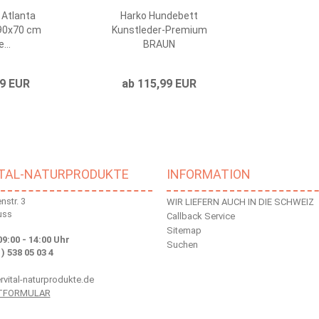
 Atlanta
Harko Hundebett
 90x70 cm
Kunstleder-Premium
...
BRAUN
99 EUR
ab 115,99 EUR
ITAL-NATURPRODUKTE
INFORMATION
str. 3
WIR LIEFERN AUCH IN DIE SCHWEIZ
uss
Callback Service
Sitemap
09:00 - 14:00 Uhr
Suchen
 ) 538 05 03 4
vital-naturprodukte.de
TFORMULAR