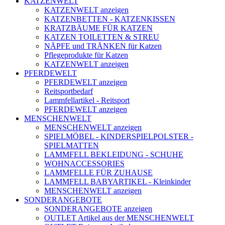
KATZENWELT
KATZENWELT anzeigen
KATZENBETTEN - KATZENKISSEN
KRATZBÄUME FÜR KATZEN
KATZEN TOILETTEN & STREU
NÄPFE und TRÄNKEN für Katzen
Pflegeprodukte für Katzen
KATZENWELT anzeigen
PFERDEWELT
PFERDEWELT anzeigen
Reitsportbedarf
Lammfellartikel - Reitsport
PFERDEWELT anzeigen
MENSCHENWELT
MENSCHENWELT anzeigen
SPIELMÖBEL - KINDERSPIELPOLSTER -
SPIELMATTEN
LAMMFELL BEKLEIDUNG - SCHUHE
WOHNACCESSORIES
LAMMFELLE FÜR ZUHAUSE
LAMMFELL BABYARTIKEL - Kleinkinder
MENSCHENWELT anzeigen
SONDERANGEBOTE
SONDERANGEBOTE anzeigen
OUTLET Artikel aus der MENSCHENWELT